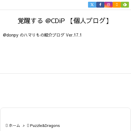


メニュ
覚醒する @CDiP 【個人ブログ】

サイド
@donpy のハマりもの紹介ブログ Ver.17.1

前へ

次へ

検索

ホーム
>

Puzzle&Dragons