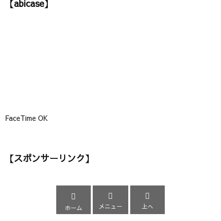
【abicase】
リ
ー
】
FaceTime OK
【スポンサーリンク】



メニュー
上へ
ホーム