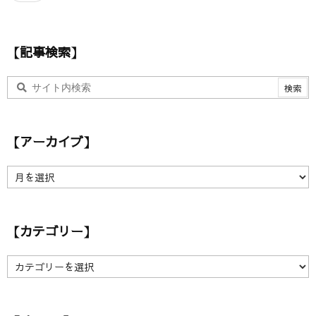
ド
レ
ス
【記事検索】
【アーカイブ】
【
ア
ー
カ
【カテゴリー】
イ
ブ
】
【
カ
テ
ゴ