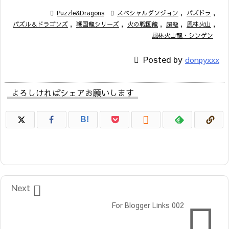

Puzzle&Dragons

スペシャルダンジョン
,
パズドラ
,
パズル＆ドラゴンズ
,
戦国龍シリーズ
,
火の戦国龍
,
超級
,
風林火山
,
風林火山龍・シンゲン

Posted by
donpyxxx
よろしければシェアお願いします

B!

Next

For Blogger Links 002