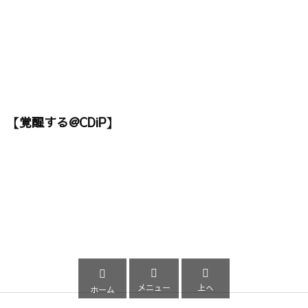
【覚醒する@CDiP】



メニュー
上へ
ホーム