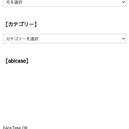
【
ア
ー
カ
【カテゴリー】
イ
ブ
】
【
カ
テ
ゴ
【abicase】
リ
ー
】
FaceTime OK