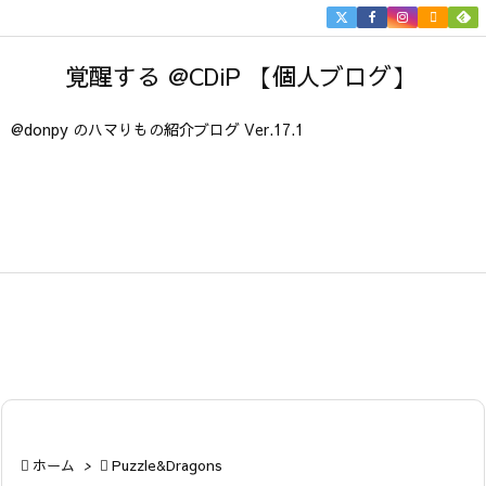


メニュ
覚醒する @CDiP 【個人ブログ】

サイド
@donpy のハマりもの紹介ブログ Ver.17.1

前へ

次へ

検索

ホーム
>

Puzzle&Dragons