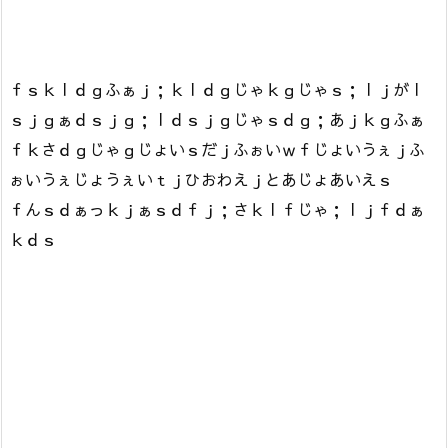
ｆｓｋｌｄｇふぁｊ；ｋｌｄｇじゃｋｇじゃｓ；ｌｊがｌ
ｓｊｇぁｄｓｊｇ；ｌｄｓｊｇじゃｓｄｇ；あｊｋｇふぁ
ｆｋさｄｇじゃｇじょいｓだｊふぉいｗｆじょいうぇｊふ
ぉいうぇじょうぇいｔｊひおわえｊとあじょあいえｓ
ｆんｓｄぁっｋｊぁｓｄｆｊ；さｋｌｆじゃ；ｌｊｆｄぁ
ｋｄｓ