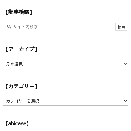
ス
【記事検索】
【アーカイブ】
【
ア
ー
カ
【カテゴリー】
イ
ブ
】
【
カ
テ
ゴ
【abicase】
リ
ー