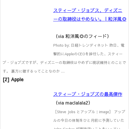
スティーブ・ジョブス、ディズニ
ーの取締役はやめない。 | 和洋風◎
（via 和洋風◎のフィード）
Photo by: 日経トレンディネット 昨日、電
撃的にAppleのCEOを辞任した、スティー
ブ・ジョブズですが、ディズニーの取締役はやめずに現状維持とのことで
す。 裏方に徹するってことなのか …
[2] Apple
スティーブ・ジョブズの最高傑作
（via maclalala2）
［Steve Jobs とアップル：image］ アップ
ルの今日の体制をひと月前に予測していた
John Gruber が興味深いことをいってい