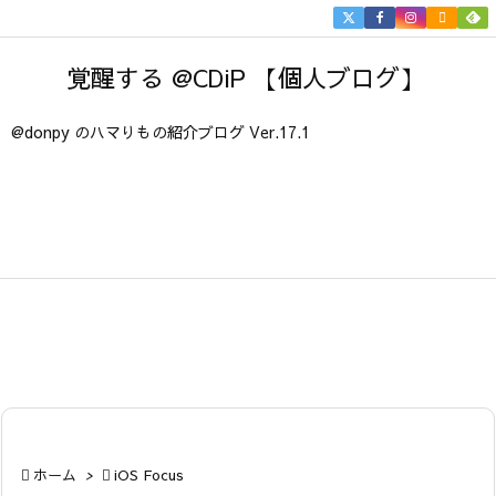


メニュ
覚醒する @CDiP 【個人ブログ】

サイド
@donpy のハマりもの紹介ブログ Ver.17.1

前へ

次へ

検索

ホーム
>

iOS Focus