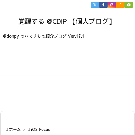


メニュ
覚醒する @CDiP 【個人ブログ】

サイド
@donpy のハマりもの紹介ブログ Ver.17.1

前へ

次へ

検索

ホーム
>

iOS Focus