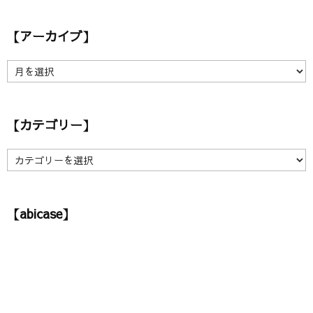
【アーカイブ】
【
ア
ー
カ
【カテゴリー】
イ
ブ
】
【
カ
テ
ゴ
【abicase】
リ
ー
】