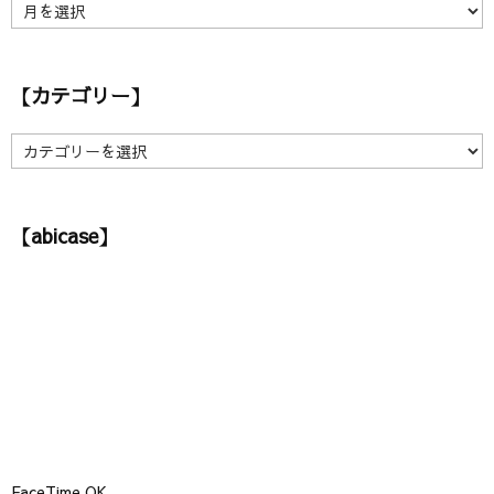
【
ア
ー
カ
【カテゴリー】
イ
ブ
】
【
カ
テ
ゴ
【abicase】
リ
ー
】
FaceTime OK