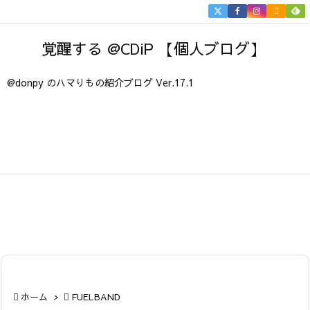


メニュ
覚醒する @CDiP 【個人ブログ】

サイド
@donpy のハマりもの紹介ブログ Ver.17.1

前へ

次へ

検索

ホーム
>

FUELBAND