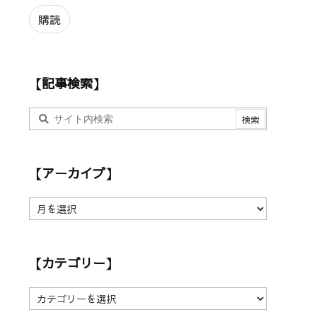
ル
ア
購読
ド
レ
ス
【記事検索】
【アーカイブ】
【
ア
ー
カ
【カテゴリー】
イ
ブ
】
【
カ