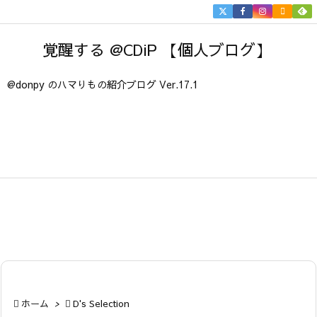


メニュ
覚醒する @CDiP 【個人ブログ】

サイド
@donpy のハマりもの紹介ブログ Ver.17.1

前へ

次へ

検索

ホーム
>

D's Selection