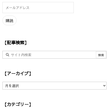
メ
ー
ル
ア
購読
ド
レ
ス
【記事検索】
【アーカイブ】
【
ア
ー
カ
【カテゴリー】
イ