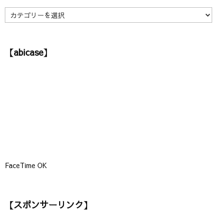
ブ
】
【
カ
テ
ゴ
【abicase】
リ
ー
】
FaceTime OK
【スポンサーリンク】