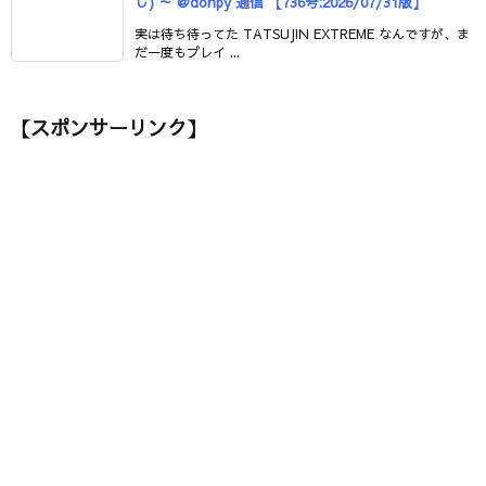
し) ～ @donpy 通信 【736号:2026/07/31版】
実は待ち待ってた TATSUJIN EXTREME なんですが、ま
だ一度もプレイ ...
【スポンサーリンク】