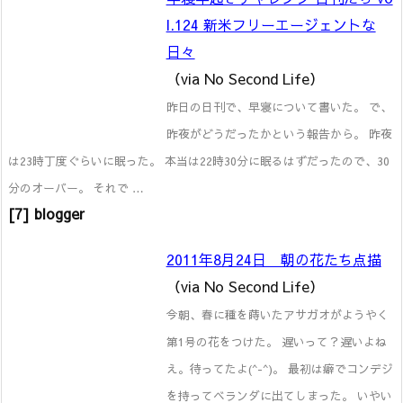
l.124 新米フリーエージェントな
日々
（via No Second Life）
昨日の日刊で、早寝について書いた。 で、
昨夜がどうだったかという報告から。 昨夜
は23時丁度ぐらいに眠った。 本当は22時30分に眠るはずだったので、30
分のオーバー。 それで …
[7] blogger
2011年8月24日 朝の花たち点描
（via No Second Life）
今朝、春に種を蒔いたアサガオがようやく
第1号の花をつけた。 遅いって？遅いよね
え。待ってたよ(^-^)。 最初は癖でコンデジ
を持ってベランダに出てしまった。 いやい