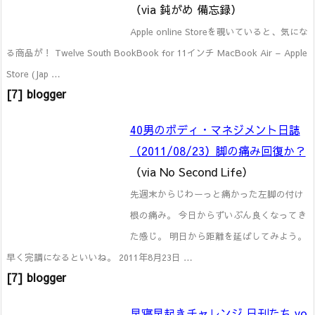
（via 鈍がめ 備忘録）
Apple online Storeを覗いていると、気にな
る商品が！ Twelve South BookBook for 11インチ MacBook Air – Apple
Store (Jap …
[7] blogger
40男のボディ・マネジメント日誌
（2011/08/23）脚の痛み回復か？
（via No Second Life）
先週末からじわーっと痛かった左脚の付け
根の痛み。 今日からずいぶん良くなってき
た感じ。 明日から距離を延ばしてみよう。
早く完調になるといいね。 2011年8月23日 …
[7] blogger
早寝早起きチャレンジ 日刊たち vo