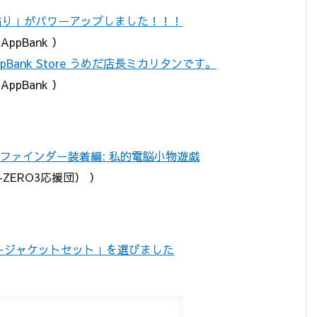
ィルム貼り」がパワーアップしました！！！
ppBank ）
ank Store うめだ店長ミカリタンです。
ppBank ）
光学ファインダー装着編: 私的電脳小物遊戯
W-ZERO3応援団） ）
エアージャケットセット」を選びました