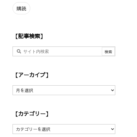
ル
ア
購読
ド
レ
ス
【記事検索】
【アーカイブ】
【
ア
ー
カ
【カテゴリー】
イ
ブ
】
【
カ