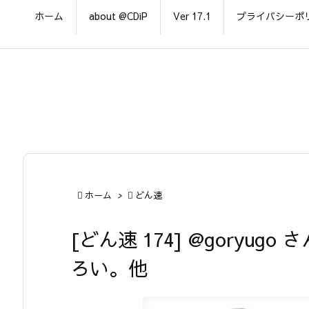
ホーム
about @CDiP
Ver 17.1
プライバシーポ

ホーム
>

どん速
[どん速 174] @goryugo 
ろい。他