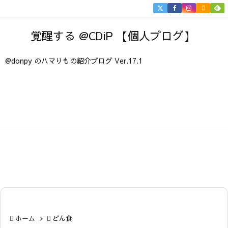


メニュ
覚醒する @CDiP 【個人ブログ】

サイド
@donpy のハマりもの紹介ブログ Ver.17.1

前へ

次へ

検索

ホーム
>

どん食