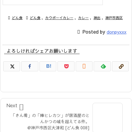

どん食

どん食
,
カウボーイカレー
,
カレー
,
神出
,
神戸市西区

Posted by
donpyxxx
よろしければシェアお願いします

B!

Next
「きん肴」の「棒ヒレカツ」が居酒屋のと
んかつの域を超えてる件。
@神戸市西区大津和 [どん食 008]