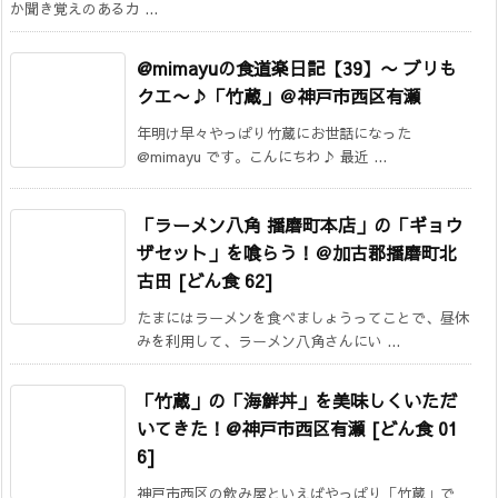
か聞き覚えのあるカ ...
@mimayuの食道楽日記【39】〜 ブリも
クエ〜♪「竹蔵」＠神戸市西区有瀬
年明け早々やっぱり竹蔵にお世話になった
@mimayu です。こんにちわ♪ 最近 ...
「ラーメン八角 播磨町本店」の「ギョウ
ザセット」を喰らう！＠加古郡播磨町北
古田 [どん食 62]
たまにはラーメンを食べましょうってことで、昼休
みを利用して、ラーメン八角さんにい ...
「竹蔵」の「海鮮丼」を美味しくいただ
いてきた！@神戸市西区有瀬 [どん食 01
6]
神戸市西区の飲み屋といえばやっぱり「竹蔵」で