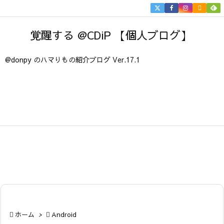


メニュ
覚醒する @CDiP 【個人ブログ】

サイド
@donpy のハマりもの紹介ブログ Ver.17.1

前へ

次へ

検索

ホーム
>

Android