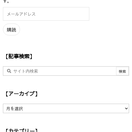
す。
メ
ー
ル
ア
購読
ド
レ
ス
【記事検索】
【アーカイブ】
【
ア
ー
カ
【カテゴリー】
イ