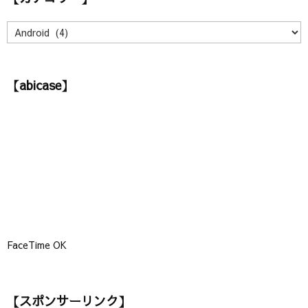
ブ
】
【
カ
テ
ゴ
【abicase】
リ
ー
】
FaceTime OK
【スポンサーリンク】