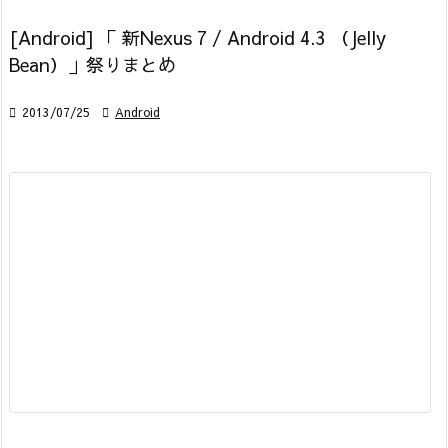
[Android] 「 新Nexus 7 / Android 4.3 （Jelly
Bean）」祭りまとめ

2013/07/25

Android