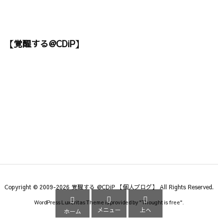
【覚醒する@CDiP】
Copyright ©
2009
-2026
覚醒する @CDiP 【個人ブログ】
All Rights Reserved.



WordPress Luxeritas Theme is provided by "
Thought is free
".
メニュー
上へ
ホーム