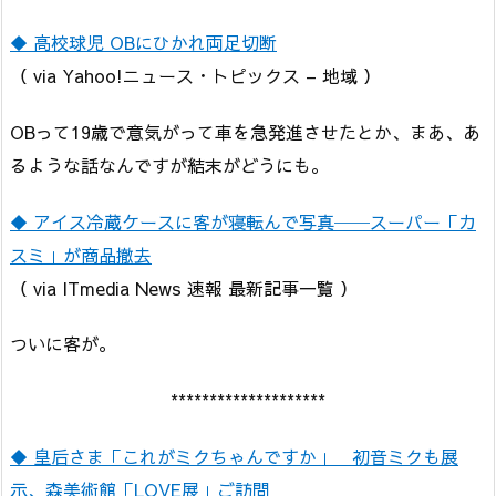
◆ 高校球児 OBにひかれ両足切断
（ via Yahoo!ニュース・トピックス – 地域 ）
OBって19歳で意気がって車を急発進させたとか、まあ、あ
るような話なんですが結末がどうにも。
◆ アイス冷蔵ケースに客が寝転んで写真──スーパー「カ
スミ」が商品撤去
（ via ITmedia News 速報 最新記事一覧 ）
ついに客が。
********************
◆ 皇后さま「これがミクちゃんですか」 初音ミクも展
示、森美術館「LOVE展」ご訪問