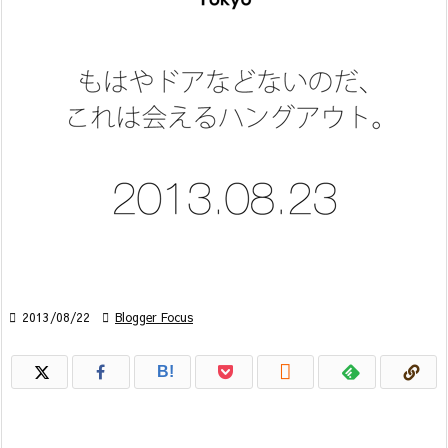

2013/08/22

Blogger Focus

B!