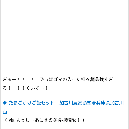
ぎゃー！！！！！やっぱゴマの入った担々麺最強すぎ
る！！！！くいてー！！
◆ たまごかけご飯セット 加古川農家食堂＠兵庫県加古川
市
（ via よっしーあにきの美食探検隊！ ）