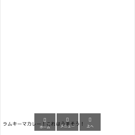



ラムキーマカレー！これはうまそう！
メニュー
上へ
ホーム