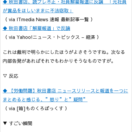
◆ 秋田書店、読プレ不正・社員解雇報道に反論 「元社員
が賞品をほしいままに不法窃取」
（ via ITmedia News 速報 最新記事一覧 ）
◆ 秋田書店「解雇報道」で反論
（ via Yahoo!ニュース・トピックス – 経済 ）
これは裁判で明らかにしたほうがよさそうですね。次なる
内部告発があればそれでもわかりそうなものですが。
▽ 反応
◆ 【労働問題】秋田書店 ニュースリリースと報道を一つに
まとめると感じる、”怒り”と”疑問”
（ via [箱]ものくろぼっくす ）
▼ すごい瞬間