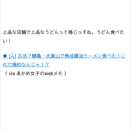
上品な店舗で上品なうどんって感じっすね。うどん食べた
い！
◆ [Å] 古式？鶴亀・大倉山で熟成醤油ラーメン食べた！こ
れ穴場的なんじゃ！？
（ via あかめ女子のwebメモ ）