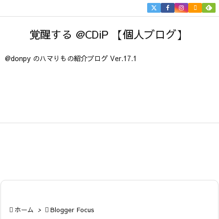


メニュ
覚醒する @CDiP 【個人ブログ】

サイド
@donpy のハマりもの紹介ブログ Ver.17.1

前へ

次へ

検索

ホーム
>

Blogger Focus