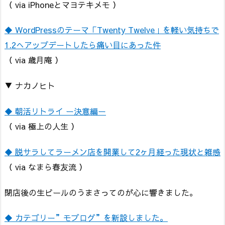
（ via iPhoneとマヨテキメモ ）
◆ WordPressのテーマ「Twenty Twelve」を軽い気持ちで
1.2へアップデートしたら痛い目にあった件
（ via 歳月庵 ）
▼ ナカノヒト
◆ 朝活リトライ ー決意編ー
（ via 極上の人生 ）
◆ 脱サラしてラーメン店を開業して2ヶ月経った現状と雑感
（ via なまら春友流 ）
閉店後の生ビールのうまさってのが心に響きました。
◆ カテゴリー”モブログ”を新設しました。