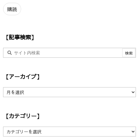
ル
ア
購読
ド
レ
ス
【記事検索】
【アーカイブ】
【
ア
ー
カ
【カテゴリー】
イ
ブ
】
【
カ