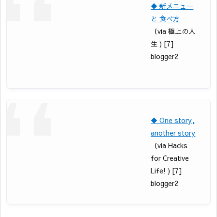
◆ 新メニュー
と 食べ方
（via 極上の人
生 ) [7]
blogger2
◆ One story,
another story
（via Hacks
for Creative
Life! ) [7]
blogger2