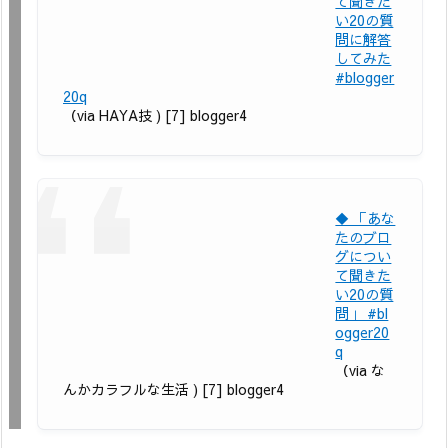
て聞きた
い20の質
問に解答
してみた
#blogger
20q
（via HAYA技 ) [7] blogger4
◆ 「あな
たのブロ
グについ
て聞きた
い20の質
問」 #bl
ogger20
q
（via な
んかカラフルな生活 ) [7] blogger4