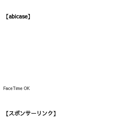
テ
ゴ
【abicase】
リ
ー
】
FaceTime OK
【スポンサーリンク】