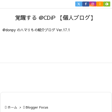


メニュ
覚醒する @CDiP 【個人ブログ】

サイド
@donpy のハマりもの紹介ブログ Ver.17.1

前へ

次へ

検索

ホーム
>

Blogger Focus