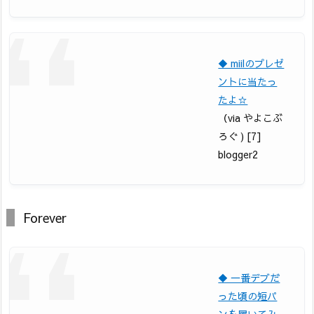
◆ miilのプレゼ
ントに当たっ
たよ☆
（via やよこぶ
ろぐ ) [7]
blogger2
Forever
◆ 一番デブだ
った頃の短パ
ンを履いてみ