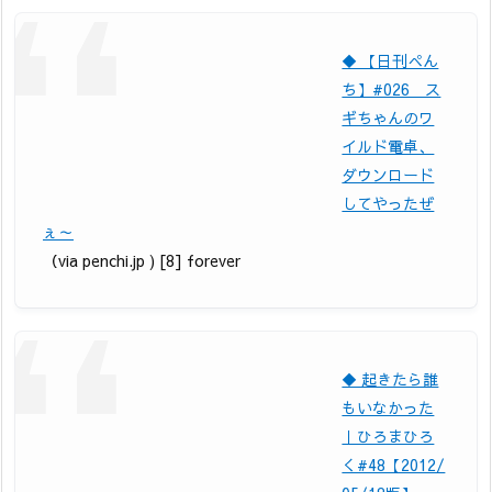
◆ 【日刊ぺん
ち】#026 ス
ギちゃんのワ
イルド電卓、
ダウンロード
してやったぜ
ぇ～
（via penchi.jp ) [8] forever
◆ 起きたら誰
もいなかった
｜ひろまひろ
く#48【2012/