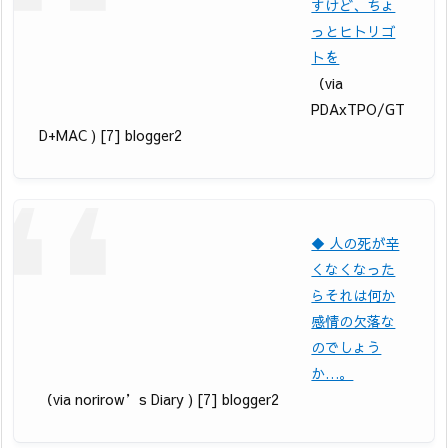
すけど、ちょ
っとヒトリゴ
トを
（via
PDAxTPO/GT
D+MAC ) [7] blogger2
◆ 人の死が辛
くなくなった
らそれは何か
感情の欠落な
のでしょう
か…。
（via norirow’s Diary ) [7] blogger2