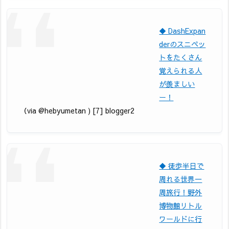
◆ DashExpan
derのスニペッ
トをたくさん
覚えられる人
が羨ましい
ー！
（via @hebyumetan ) [7] blogger2
◆ 徒歩半日で
周れる世界一
周旅行！野外
博物館リトル
ワールドに行