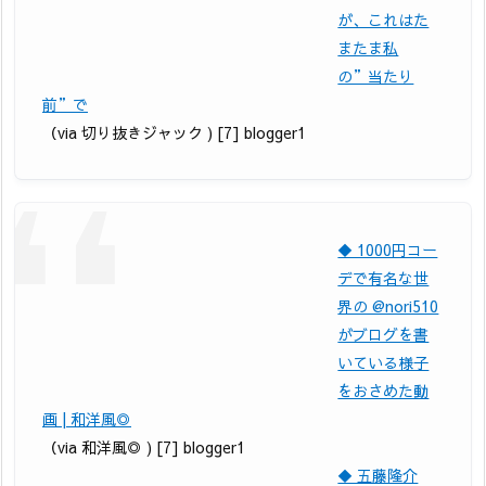
が、これはた
またま私
の”当たり
前”で
（via 切り抜きジャック ) [7] blogger1
◆ 1000円コー
デで有名な世
界の @nori510
がブログを書
いている様子
をおさめた動
画 | 和洋風◎
（via 和洋風◎ ) [7] blogger1
◆ 五藤隆介