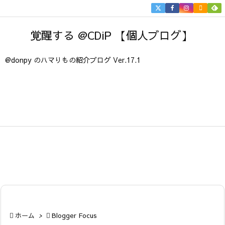


メニュ
覚醒する @CDiP 【個人ブログ】

サイド
@donpy のハマりもの紹介ブログ Ver.17.1

前へ

次へ

検索

ホーム
>

Blogger Focus