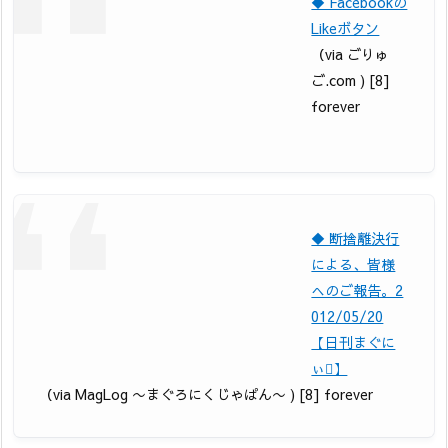
◆ Facebookの
Likeボタン
（via ごりゅ
ご.com ) [8]
forever
◆ 断捨離決行
による、皆様
へのご報告。2
012/05/20
【日刊まぐに
ぃ】
（via MagLog 〜まぐろにくじゃぱん〜 ) [8] forever