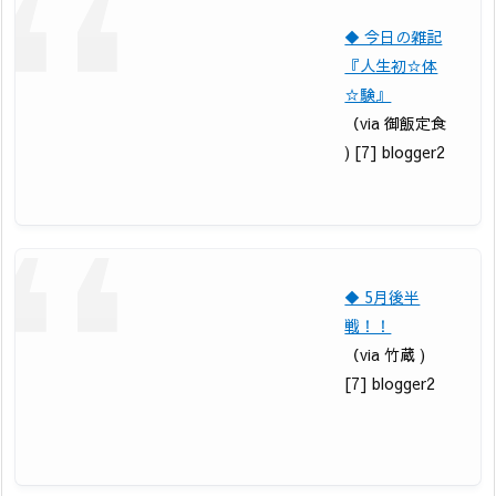
◆ 今日の雑記
『人生初☆体
☆験』
（via 御飯定食
) [7] blogger2
◆ 5月後半
戦！！
（via 竹蔵 )
[7] blogger2