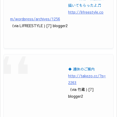
描いてもらったよ♬
http://lifreestyle.co
m/wordpress/archives/1256
（via LIFREESTYLE ) [7] blogger2
◆ 連休のご案内
http://takezo.cc/?p=
2263
（via 竹蔵 ) [7]
blogger2