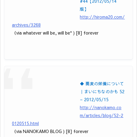
#44【2012/05/14
版】
http://hiroma20.com/
archives/3268
（via whatever will be, will be* ) [8] forever
◆ 蕎麦の栄養について
｜まいにちなのかも 52
– 2012/05/15
http://nanokamo.co
m/articles/blog/52-2
0120515.html
（via NANOKAMO BLOG ) [8] forever