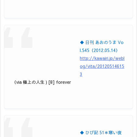
◆ 日刊 あおのうま Vo
l.545（2012.05.14）
http://kawairi.jp/webl
og/vita/20120514615
3
（via 極上の人生 ) [8] forever
◆ ひび記 51＊寒い夜