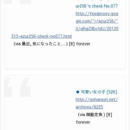
ur256 's check No.077
http://feedproxy.goo
gle.com/~r/azur256/~
3/qRqiZIBxfdU/20120
515-azur256-check-no077.html
（via 最近, 気になったこと… ) [8] forever
◆ 可愛い女の子 [526]
http://gohanset.net/
archives/8225
（via 御飯定食 ) [8]
forever