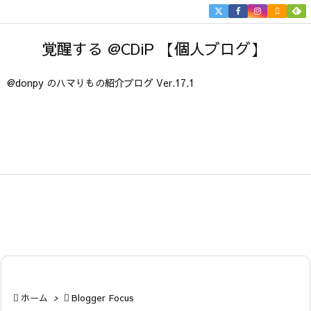


メニュ
覚醒する @CDiP 【個人ブログ】

サイド
@donpy のハマりもの紹介ブログ Ver.17.1

前へ

次へ

検索

ホーム
>

Blogger Focus