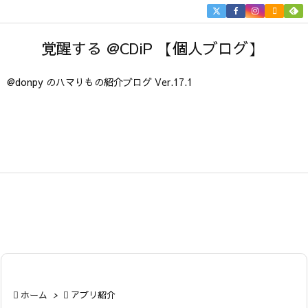


メニュ
覚醒する @CDiP 【個人ブログ】

サイド
@donpy のハマりもの紹介ブログ Ver.17.1

前へ

次へ

検索

ホーム
>

アプリ紹介