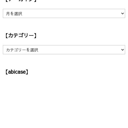
【
ア
ー
カ
【カテゴリー】
イ
ブ
】
【
カ
テ
ゴ
【abicase】
リ
ー
】