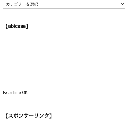
】
【
カ
テ
ゴ
【abicase】
リ
ー
】
FaceTime OK
【スポンサーリンク】