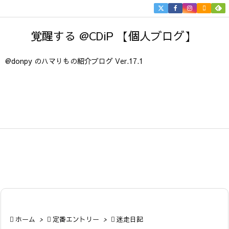


メニュ
覚醒する @CDiP 【個人ブログ】

サイド
@donpy のハマりもの紹介ブログ Ver.17.1

前へ

次へ

検索

ホーム
>

定番エントリー
>

迷走日記