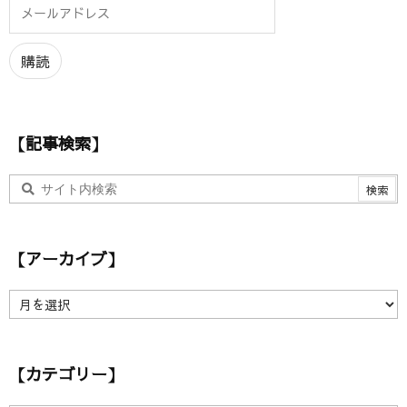
メ
ー
ル
ア
購読
ド
レ
ス
【記事検索】
【アーカイブ】
【
ア
ー
カ
【カテゴリー】
イ
ブ