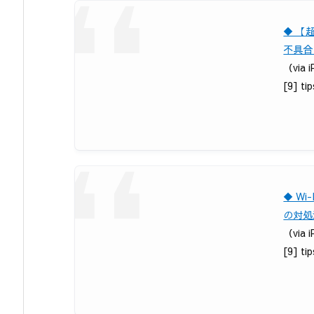
◆ 【
不具合
（via
[9] ti
◆ W
の対処
（via
[9] ti