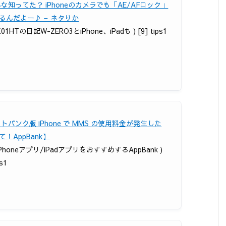
んな知ってた？ iPhoneのカメラでも「AE/AFロック」
るんだよー♪ – ネタりか
X01HTの日記W-ZERO3とiPhone、iPadも ) [9] tips1
フトバンク版 iPhone で MMS の使用料金が発生した
て！AppBank】
 iPhoneアプリ/iPadアプリをおすすめするAppBank )
ps1