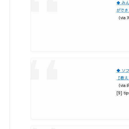
◆ み
ができ
（via 
◆ ソ
【教え
（via
[9] ti