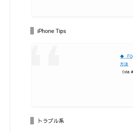
iPhone Tips
◆ 『Q
方法
（via #
トラブル系