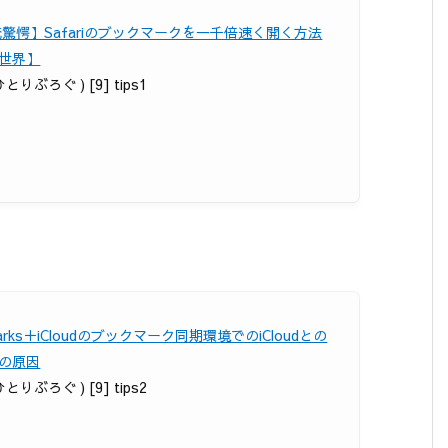
俺驚愕】Safariのブックマークを一千倍速く開く方法
世界】
ひとりぶろぐ ) [9] tips1
arks＋iCloudのブックマーク同期環境でのiCloudとの
の原因
ひとりぶろぐ ) [9] tips2