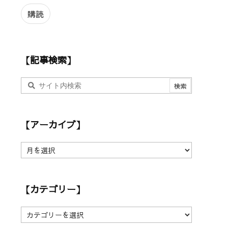
ル
ア
購読
ド
レ
ス
【記事検索】
【アーカイブ】
【
ア
ー
カ
【カテゴリー】
イ
ブ
】
【
カ