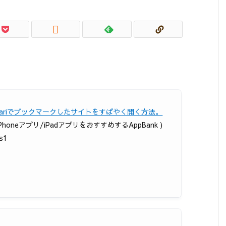

afariでブックマークしたサイトをすばやく開く方法。
 iPhoneアプリ/iPadアプリをおすすめするAppBank )
ps1