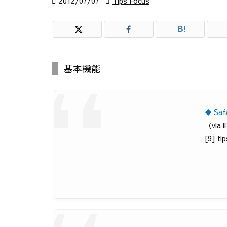

2012/07/07

Tips Focus
B!
基本機能
◆ S
（via
[9] ti