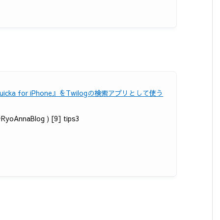
uicka for iPhone』をTwilogの検索アプリとして使う
RyoAnnaBlog ) [9] tips3