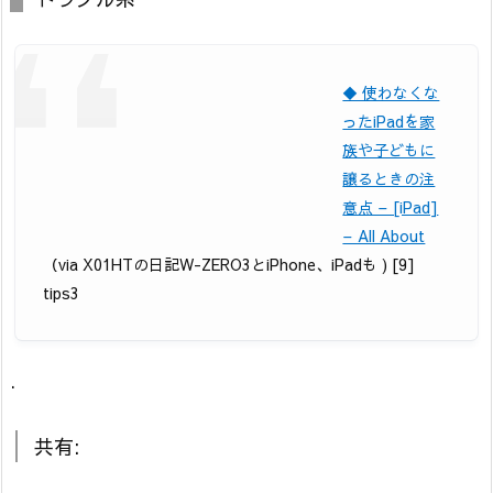
◆ 使わなくな
ったiPadを家
族や子どもに
譲るときの注
意点 – [iPad]
– All About
（via X01HTの日記W-ZERO3とiPhone、iPadも ) [9]
tips3
.
共有: