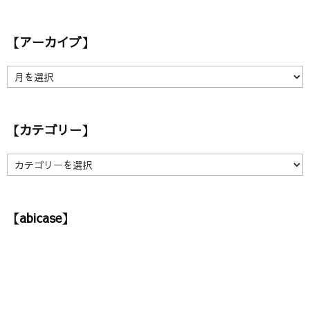
【アーカイブ】
【
ア
ー
カ
【カテゴリー】
イ
ブ
】
【
カ
テ
ゴ
【abicase】
リ
ー
】