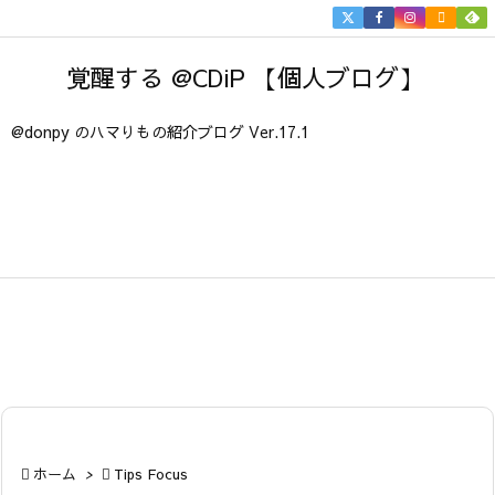


メニュ
覚醒する @CDiP 【個人ブログ】

サイド
@donpy のハマりもの紹介ブログ Ver.17.1

前へ

次へ

検索

ホーム
>

Tips Focus