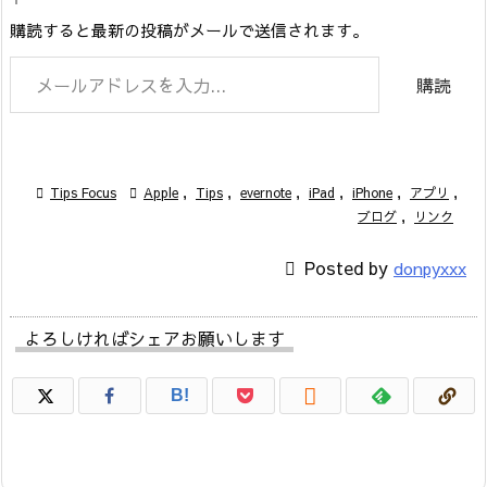
購読すると最新の投稿がメールで送信されます。
メールアドレスを入力...
購読

Tips Focus

Apple
,
Tips
,
evernote
,
iPad
,
iPhone
,
アプリ
,
ブログ
,
リンク

Posted by
donpyxxx
よろしければシェアお願いします

B!