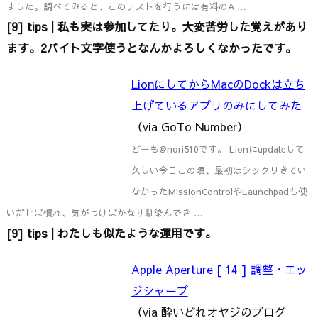
ました。調べてみると、このテストを行うには有料のA …
[9] tips | 私も実は参加してたり。大変苦労した覚えがあり
ます。2バイト文字使うとなんかよろしくなかったです。
LionにしてからMacのDockは立ち
上げているアプリのみにしてみた
（via GoTo Number）
どーも@nori510です。 Lionにupdateして
久しい今日この頃、最初はシックリきてい
なかったMissionControlやLaunchpadも使
いだせば慣れ、気がつけばかなり馴染んでき …
[9] tips | わたしも似たような運用です。
Apple Aperture [ 14 ] 調整・エッ
ジシャープ
（via 酔いどれオヤジのブログ