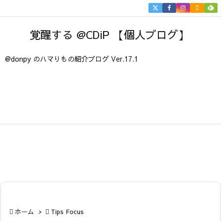


メニュ
覚醒する @CDiP 【個人ブログ】

サイド
@donpy のハマりもの紹介ブログ Ver.17.1

前へ

次へ

検索

ホーム
>

Tips Focus