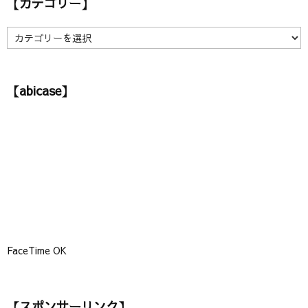
【カテゴリー】
イ
ブ
】
【
カ
テ
ゴ
【abicase】
リ
ー
】
FaceTime OK
【スポンサーリンク】