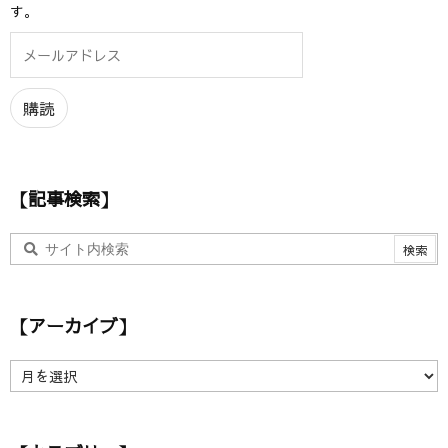
す。
メ
ー
ル
ア
購読
ド
レ
ス
【記事検索】
【アーカイブ】
【
ア
ー
カ