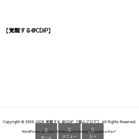
【覚醒する@CDiP】
Copyright ©
2009
-2026
覚醒する @CDiP 【個人ブログ】
All Rights Reserved.



WordPress Luxeritas Theme is provided by "
Thought is free
".
メニュー
上へ
ホーム