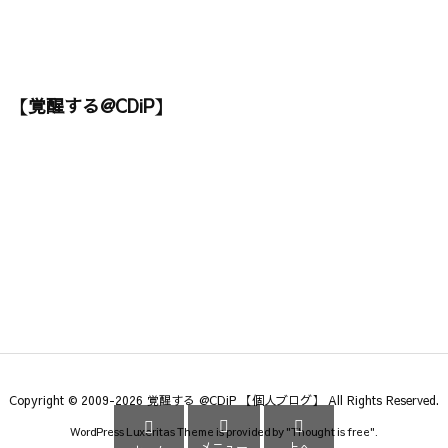
【覚醒する@CDiP】
Copyright ©
2009
-2026
覚醒する @CDiP 【個人ブログ】
All Rights Reserved.



WordPress Luxeritas Theme is provided by "
Thought is free
".
メニュー
上へ