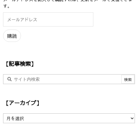
す。
メ
ー
ル
ア
購読
ド
レ
ス
【記事検索】
【アーカイブ】
【
ア
ー
カ