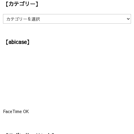
【カテゴリー】
イ
ブ
】
【
カ
テ
ゴ
【abicase】
リ
ー
】
FaceTime OK