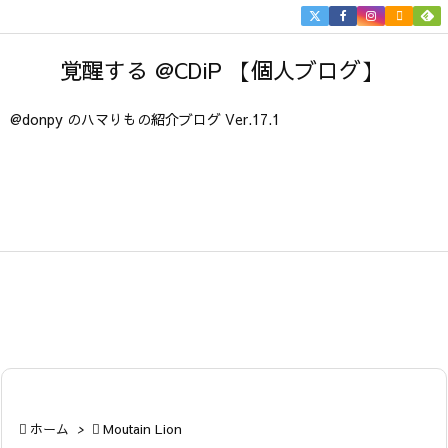


メニュ
覚醒する @CDiP 【個人ブログ】

サイド
@donpy のハマりもの紹介ブログ Ver.17.1

前へ

次へ

検索

ホーム
>

Moutain Lion