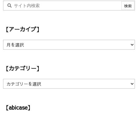
【アーカイブ】
【
ア
ー
カ
【カテゴリー】
イ
ブ
】
【
カ
テ
ゴ
【abicase】
リ
ー
】