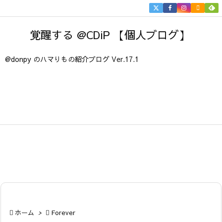


メニュ
覚醒する @CDiP 【個人ブログ】

サイド
@donpy のハマりもの紹介ブログ Ver.17.1

前へ

次へ

検索

ホーム
>

Forever