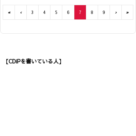
«
‹
3
4
5
6
7
8
9
›
»
【CDiPを書いている人】