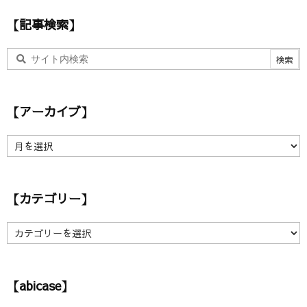
ス
【記事検索】
【アーカイブ】
【
ア
ー
カ
【カテゴリー】
イ
ブ
】
【
カ
テ
ゴ
【abicase】
リ
ー