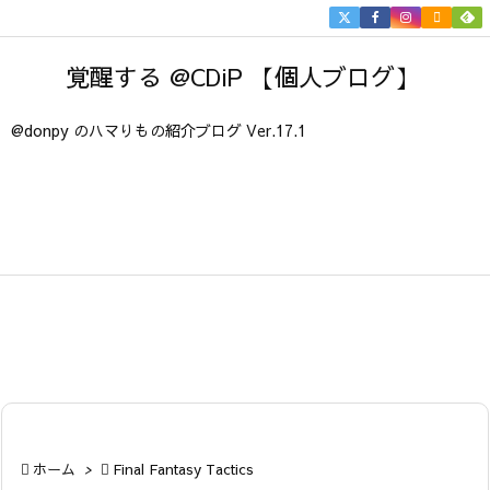


メニュ
覚醒する @CDiP 【個人ブログ】

サイド
@donpy のハマりもの紹介ブログ Ver.17.1

前へ

次へ

検索

ホーム
>

Final Fantasy Tactics