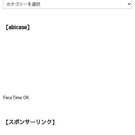
】
【
カ
テ
ゴ
【abicase】
リ
ー
】
FaceTime OK
【スポンサーリンク】