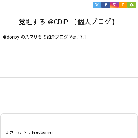


メニュ
覚醒する @CDiP 【個人ブログ】

サイド
@donpy のハマりもの紹介ブログ Ver.17.1

前へ

次へ

検索

ホーム
>

feedburner