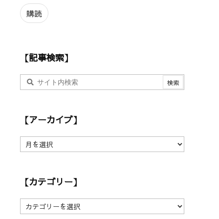
ル
ア
購読
ド
レ
ス
【記事検索】
【アーカイブ】
【
ア
ー
カ
【カテゴリー】
イ
ブ
】
【
カ