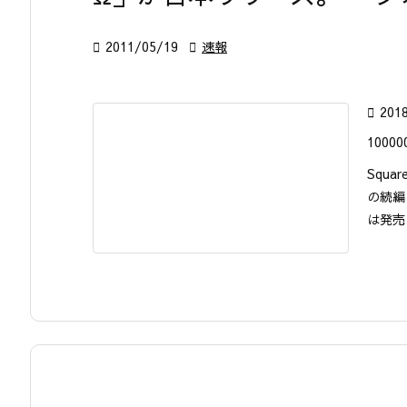

2011/05/19

速報

201
10000
Squa
の続編
は発売