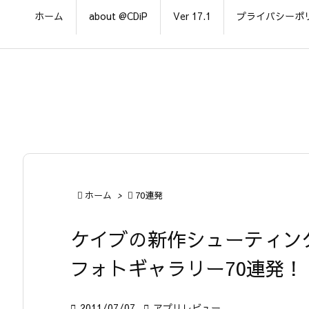
ホーム
about @CDiP
Ver 17.1
プライバシーポ

ホーム
>

70連発
ケイブの新作シューティン
フォトギャラリー70連発！

2011/07/07

アプリレビュー