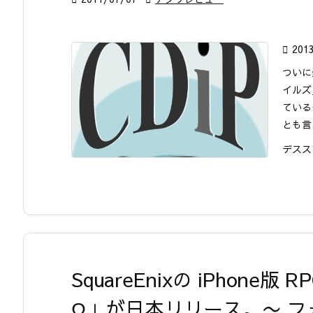

201
ついに
イルズ
ている
とも言
デススマ
SquareEnixの iPhon
Ω」が日本リリース。〜 フ