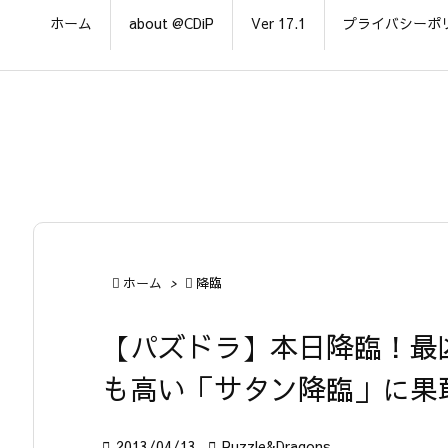
ホーム
about @CDiP
Ver 17.1
プライバシーポ

ホーム
>

降臨
【パズドラ】本日降臨！最
も高い「サタン降臨」に果

2013/04/13

Puzzle&Dragons