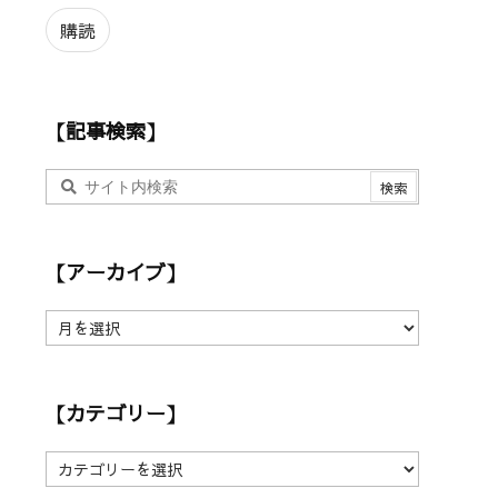
ル
ア
購読
ド
レ
ス
【記事検索】
【アーカイブ】
【
ア
ー
カ
【カテゴリー】
イ
ブ
】
【
カ