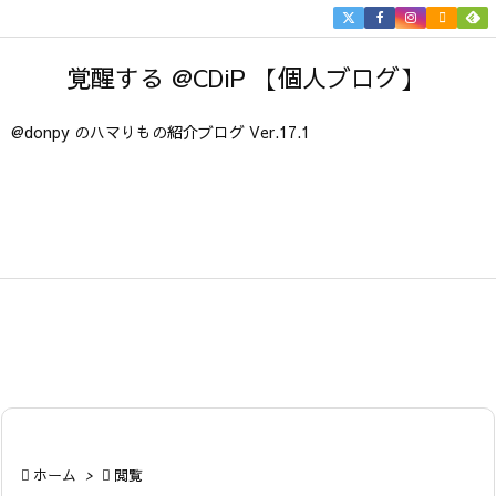


メニュ
覚醒する @CDiP 【個人ブログ】

サイド
@donpy のハマりもの紹介ブログ Ver.17.1

前へ

次へ

検索

ホーム
>

閲覧