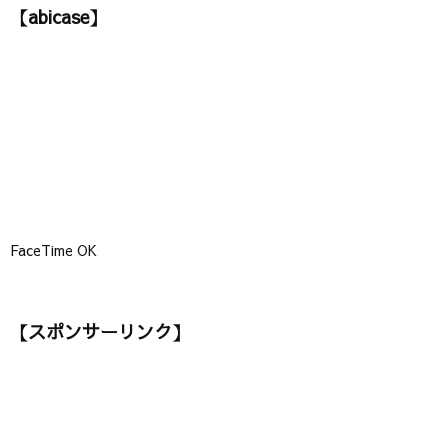
【abicase】
リ
ー
】
FaceTime OK
【スポンサーリンク】