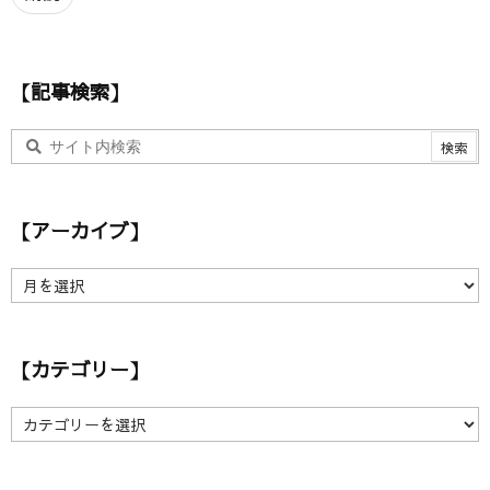
ド
レ
ス
【記事検索】
【アーカイブ】
【
ア
ー
カ
【カテゴリー】
イ
ブ
】
【
カ
テ
ゴ