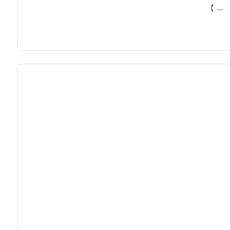
【 ...