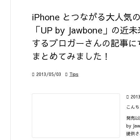
iPhone とつながる大人
「UP by Jawbone」
するブロガーさんの記事に
まとめてみました！

2013/05/03

Tips

201
こんち
発売以
by 
提供さ