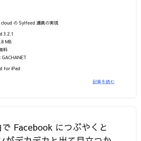
y cloud の Sylfeed 連携の実現
d 3.2.1
.8 MB
 無料
 GACHANET
d for iPad
記事を読む
由で Facebook につぶやくと
ンがデカデカと出て目立つか