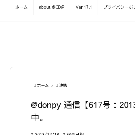
ホーム
about @CDiP
Ver 17.1
プライバシーポ

ホーム
>

連携
@donpy 通信【617号：2013
中。

2013/12/18

迷走日記