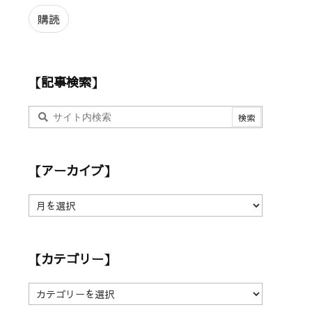
ル
ア
購読
ド
レ
ス
【記事検索】
【アーカイブ】
【
ア
ー
カ
【カテゴリー】
イ
ブ
】
【
カ