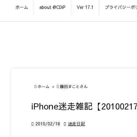
ホーム
about @CDiP
Ver 17.1
プライバシーポ

ホーム
>

藤田まことさん
iPhone迷走雑記【2010021

2010/02/18

迷走日記