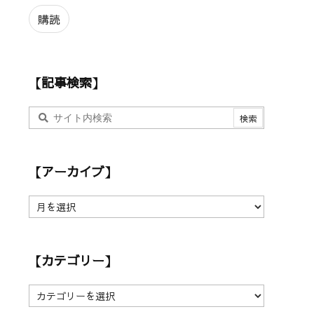
ル
ア
購読
ド
レ
ス
【記事検索】
【アーカイブ】
【
ア
ー
カ
【カテゴリー】
イ
ブ
】
【
カ