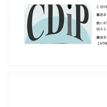

201
藤田ま
既に4
伝えら
藤田ま
【47