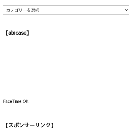
ブ
】
【
カ
テ
ゴ
【abicase】
リ
ー
】
FaceTime OK
【スポンサーリンク】