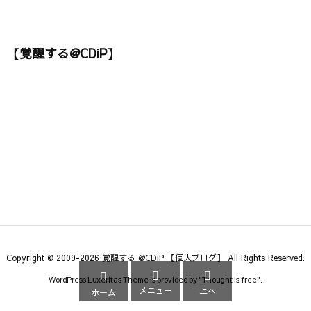
【覚醒する@CDiP】
Copyright ©
2009
-2026
覚醒する @CDiP 【個人ブログ】
All Rights Reserved.



WordPress Luxeritas Theme is provided by "
Thought is free
".
メニュー
上へ
ホーム