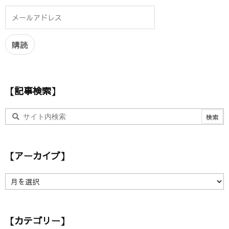
メ
ー
ル
ア
購読
ド
レ
ス
【記事検索】
【アーカイブ】
【
ア
ー
カ
【カテゴリー】
イ