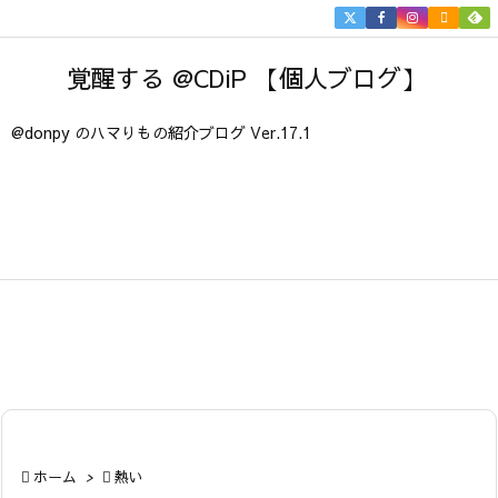


メニュ
覚醒する @CDiP 【個人ブログ】

サイド
@donpy のハマりもの紹介ブログ Ver.17.1

前へ

次へ

検索

ホーム
>

熱い