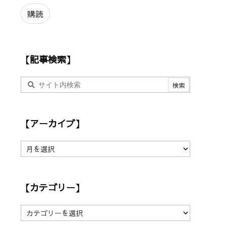
ル
ア
購読
ド
レ
ス
【記事検索】
【アーカイブ】
【
ア
ー
カ
【カテゴリー】
イ
ブ
】
【
カ