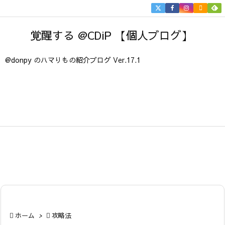


メニュ
覚醒する @CDiP 【個人ブログ】

サイド
@donpy のハマりもの紹介ブログ Ver.17.1

前へ

次へ

検索

ホーム
>

攻略法