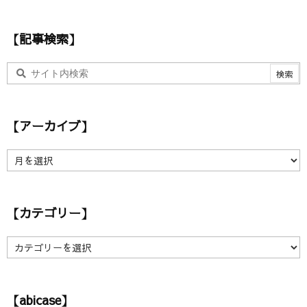
レ
ス
【記事検索】
【アーカイブ】
【
ア
ー
カ
【カテゴリー】
イ
ブ
】
【
カ
テ
ゴ
【abicase】
リ