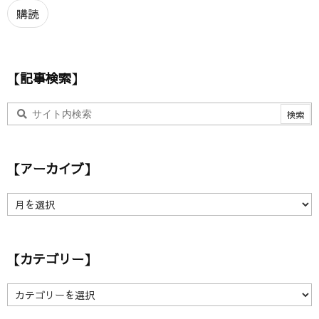
ア
購読
ド
レ
ス
【記事検索】
【アーカイブ】
【
ア
ー
カ
【カテゴリー】
イ
ブ
】
【
カ