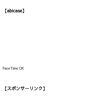
テ
ゴ
【abicase】
リ
ー
】
FaceTime OK
【スポンサーリンク】