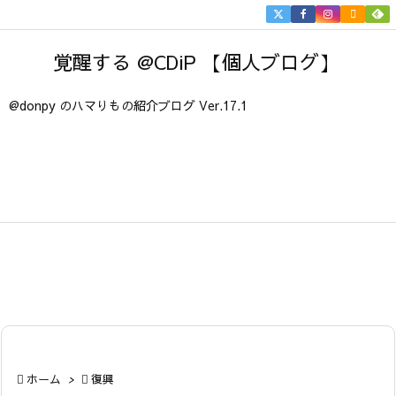


メニュ
覚醒する @CDiP 【個人ブログ】

サイド
@donpy のハマりもの紹介ブログ Ver.17.1

前へ

次へ

検索

ホーム
>

復興