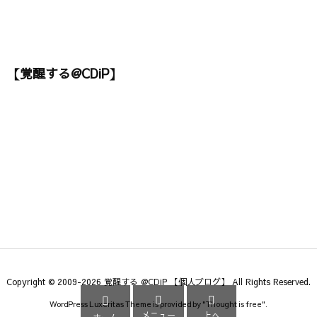
【覚醒する@CDiP】
Copyright ©
2009
-2026
覚醒する @CDiP 【個人ブログ】
All Rights Reserved.



WordPress Luxeritas Theme is provided by "
Thought is free
".
メニュー
上へ
ホーム