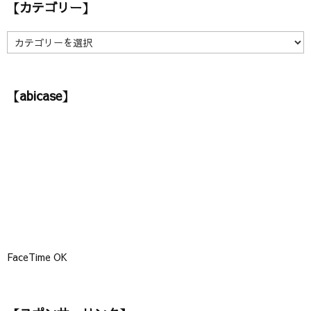
【カテゴリー】
イ
ブ
】
【
カ
テ
ゴ
【abicase】
リ
ー
】
FaceTime OK