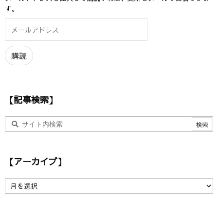
す。
メ
ー
ル
ア
購読
ド
レ
ス
【記事検索】
【アーカイブ】
【
ア
ー
カ