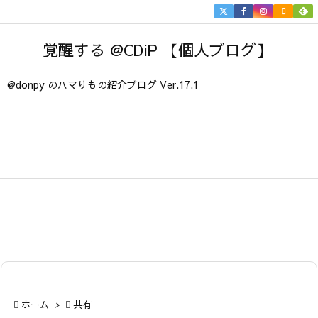


メニュ
覚醒する @CDiP 【個人ブログ】

サイド
@donpy のハマりもの紹介ブログ Ver.17.1

前へ

次へ

検索

ホーム
>

共有