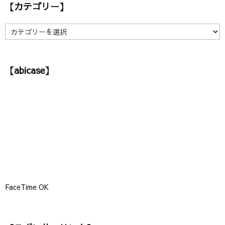
【カテゴリー】
イ
ブ
】
【
カ
テ
ゴ
【abicase】
リ
ー
】
FaceTime OK