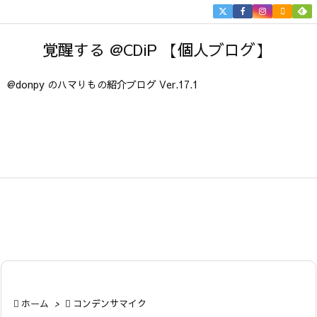


メニュ
覚醒する @CDiP 【個人ブログ】

サイド
@donpy のハマりもの紹介ブログ Ver.17.1

前へ

次へ

検索

ホーム
>

コンデンサマイク