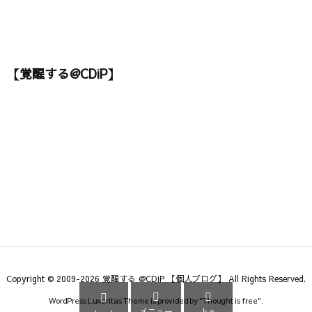
【覚醒する@CDiP】
Copyright ©
2009
-2026
覚醒する @CDiP 【個人ブログ】
All Rights Reserved.



WordPress Luxeritas Theme is provided by "
Thought is free
".
メニュー
上へ