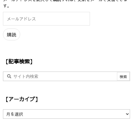
す。
メ
ー
ル
ア
購読
ド
レ
ス
【記事検索】
【アーカイブ】
【
ア
ー
カ