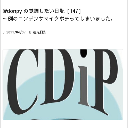
@donpy の覚醒したい日記【147】
〜例のコンデンサマイクポチってしまいました。

2011/04/07

迷走日記