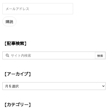
メ
ー
ル
ア
購読
ド
レ
ス
【記事検索】
【アーカイブ】
【
ア
ー
カ
【カテゴリー】
イ