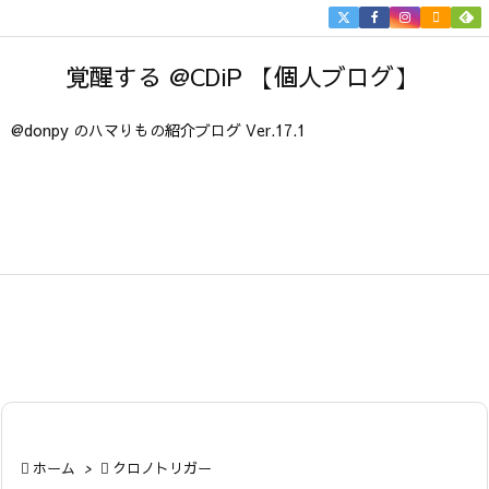


メニュ
覚醒する @CDiP 【個人ブログ】

サイド
@donpy のハマりもの紹介ブログ Ver.17.1

前へ

次へ

検索

ホーム
>

クロノトリガー