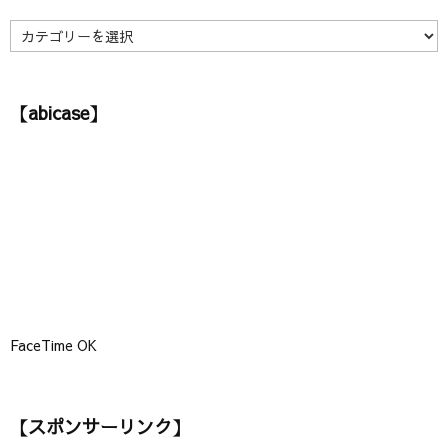
ブ
】
【
カ
テ
ゴ
【abicase】
リ
ー
】
FaceTime OK
【スポンサーリンク】