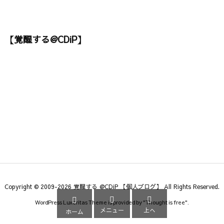
【覚醒する@CDiP】
Copyright ©
2009
-2026
覚醒する @CDiP 【個人ブログ】
All Rights Reserved.



WordPress Luxeritas Theme is provided by "
Thought is free
".
メニュー
上へ
ホーム