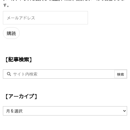
す。
メ
ー
ル
ア
購読
ド
レ
ス
【記事検索】
【アーカイブ】
【
ア
ー
カ