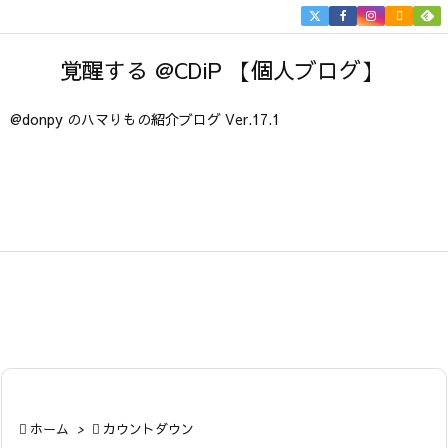


メニュ
覚醒する @CDiP 【個人ブログ】

サイド
@donpy のハマりもの紹介ブログ Ver.17.1

前へ

次へ

検索

ホーム
>

カウントダウン