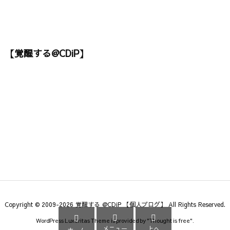
【覚醒する@CDiP】
Copyright ©
2009
-2026
覚醒する @CDiP 【個人ブログ】
All Rights Reserved.



WordPress Luxeritas Theme is provided by "
Thought is free
".
メニュー
上へ
ホーム