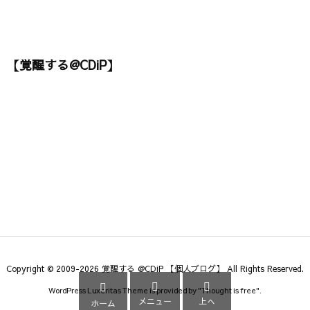
【覚醒する@CDiP】
Copyright ©
2009
-2026
覚醒する @CDiP 【個人ブログ】
All Rights Reserved.



WordPress Luxeritas Theme is provided by "
Thought is free
".
メニュー
上へ
ホーム