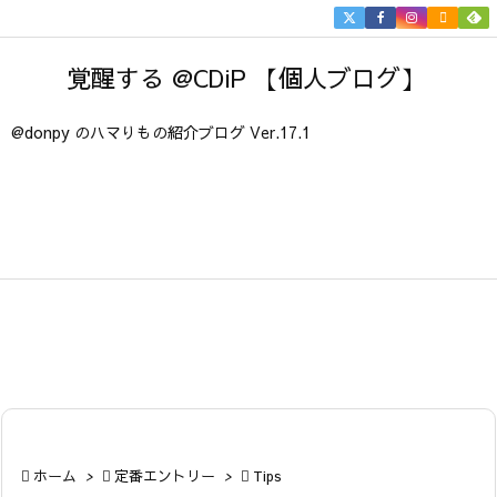


メニュ
覚醒する @CDiP 【個人ブログ】

サイド
@donpy のハマりもの紹介ブログ Ver.17.1

前へ

次へ

検索

ホーム
>

定番エントリー
>

Tips