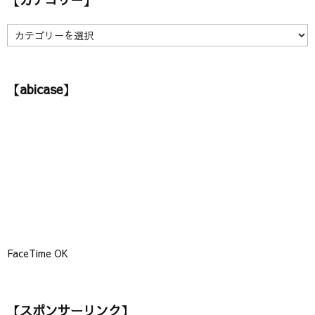
イ
ブ
】
【
カ
テ
ゴ
【abicase】
リ
ー
】
FaceTime OK
【スポンサーリンク】