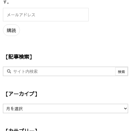
す。
メ
ー
ル
ア
購読
ド
レ
ス
【記事検索】
【アーカイブ】
【
ア
ー
カ
【カテゴリー】