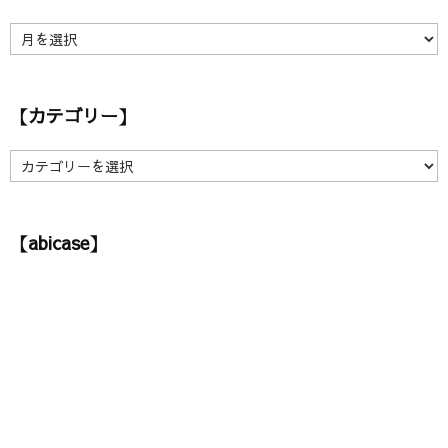
【
ア
ー
カ
【カテゴリー】
イ
ブ
】
【
カ
テ
ゴ
【abicase】
リ
ー
】