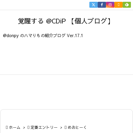


メニュ
覚醒する @CDiP 【個人ブログ】

サイド
@donpy のハマりもの紹介ブログ Ver.17.1

前へ

次へ

検索

ホーム
>

定番エントリー
>

めおとーく