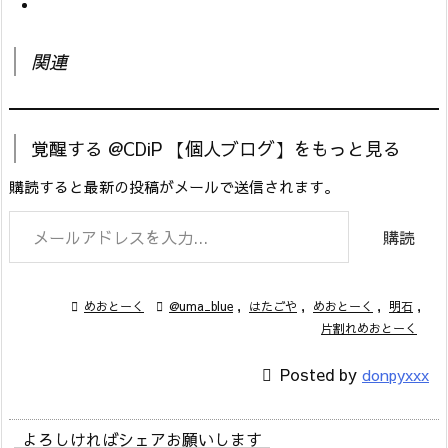
関連
覚醒する @CDiP 【個人ブログ】をもっと見る
購読すると最新の投稿がメールで送信されます。
メールアドレスを入力...
購読

めおとーく

@uma_blue
,
はたごや
,
めおとーく
,
明石
,
片割れめおとーく

Posted by
donpyxxx
よろしければシェアお願いします