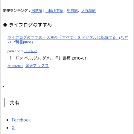
関連ランキング：
居酒屋
|
山陽明石駅
、
明石駅
、
人丸前駅
◆ ライフログのすすめ
ライフログのすすめ―人生の「すべて」をデジタルに記録する! (ハヤ
カワ新書juice)
posted with
ヨメレバ
ゴードン ベル,ジム ゲメル 早川書房 2010-01
Amazon
楽天ブックス
.
共有:
Facebook
X