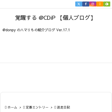


メニュ
覚醒する @CDiP 【個人ブログ】

サイド
@donpy のハマりもの紹介ブログ Ver.17.1

前へ

次へ

検索

ホーム
>

定番エントリー
>

迷走日記