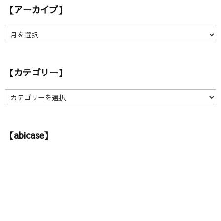
【アーカイブ】
【
ア
ー
カ
【カテゴリー】
イ
ブ
】
【
カ
テ
ゴ
【abicase】
リ
ー
】