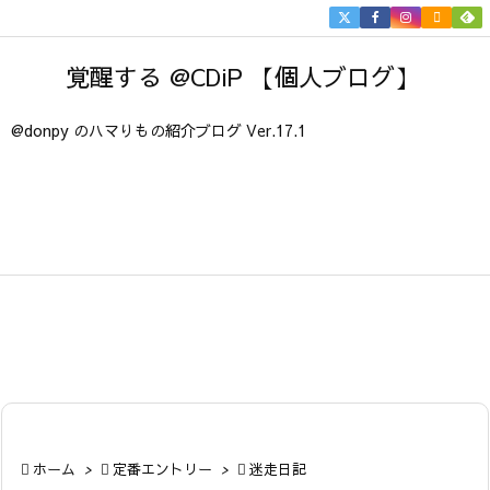


メニュ
覚醒する @CDiP 【個人ブログ】

サイド
@donpy のハマりもの紹介ブログ Ver.17.1

前へ

次へ

検索

ホーム
>

定番エントリー
>

迷走日記