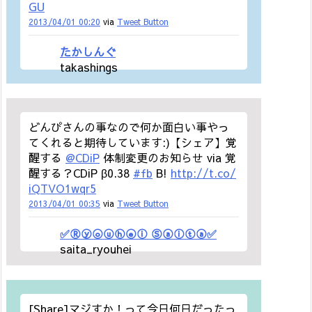
GU
2013/04/01 00:20
via
Tweet Button
たかしんぐ
takashings
どんぴさんの事なので何か面白い事やっ
てくれると期待しています:)【シェア】覚
醒する
@CDiP
体制変更のお知らせ via 覚
醒する？CDiP β0.38
#fb
B!
http://t.co/
iQTVO1wqr5
2013/04/01 00:35
via
Tweet Button
✅Ⓡⓨⓞⓤⓗⓔⓘ Ⓢⓐⓘⓣⓐ✅
saita_ryouhei
[Share]マジすか！って今日何日だったっ