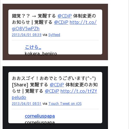
錯覚？？ → 覚醒する
@CDiP
体制変更の
お知らせ | 覚醒する
@CDiP
http://t.co/
giO8V5wPZh
2013/04/01 08:39
via
Sylfeed
こけら_
kokera_beniiro
おおスゴイ！おめでとうございます(^-^)
[Share] 覚醒する
@CDiP
体制変更のお知
らせ | 覚醒する
@CDiP
http://t.co/tfZf
peludo
2013/04/01 08:51
via
Touch Tweet on iOS
corneliuspapa
corneliuspapa