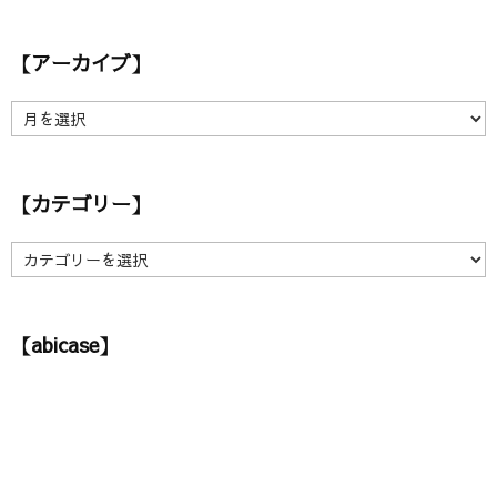
【アーカイブ】
【
ア
ー
カ
【カテゴリー】
イ
ブ
】
【
カ
テ
ゴ
【abicase】
リ
ー
】