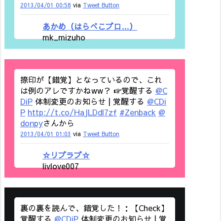
2013/04/01 00:58
via
Tweet Button
あかめ（はらぺこブロ…）
mk_mizuho
捺印が【錯覚】となっているので、これ
は例のアレですかねww？ ☞覚醒する
@C
DiP
体制変更のお知らせ | 覚醒する
@CDi
P
http://t.co/HaJLDdl7zf
#Zenback
@
donpy
さんから
2013/04/01 01:03
via
Tweet Button
☆リブラブ☆
livlove007
裏の裏を読んで、錯覚した！：【Check】
覚醒する
@CDiP
体制変更のお知らせ | 覚