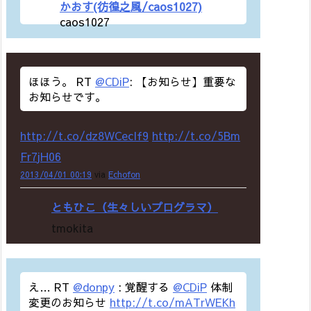
かおす(彷徨之風/caos1027)
caos1027
ほほう。 RT
@CDiP
: 【お知らせ】重要な
お知らせです。
http://t.co/dz8WCecIf9
http://t.co/5Bm
Fr7jH06
2013/04/01 00:19
via
Echofon
ともひこ（生々しいプログラマ）
tmokita
え… RT
@donpy
: 覚醒する
@CDiP
体制
変更のお知らせ
http://t.co/mATrWEKh