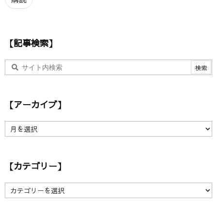
ド
レ
ス
【記事検索】
【アーカイブ】
【
ア
ー
カ
【カテゴリー】
イ
ブ
】
【
カ
テ