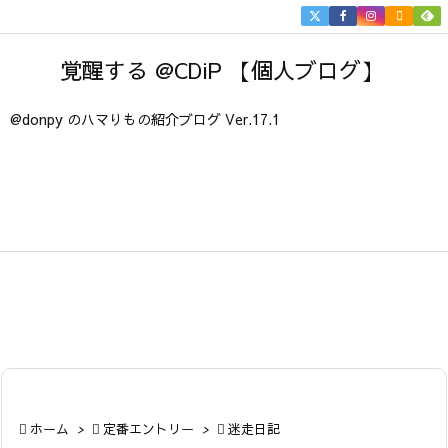


メニュ
覚醒する @CDiP 【個人ブログ】

サイド
@donpy のハマりもの紹介ブログ Ver.17.1

前へ

次へ

検索

ホーム
>

定番エントリー
>

迷走日記