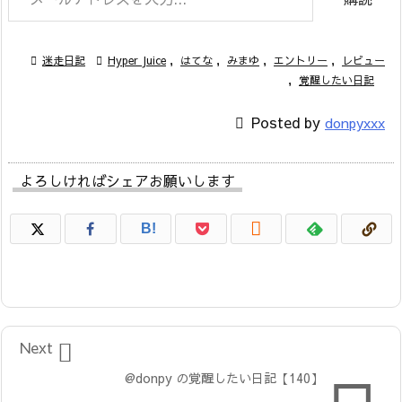

迷走日記

Hyper Juice
,
はてな
,
みまゆ
,
エントリー
,
レビュー
,
覚醒したい日記

Posted by
donpyxxx
よろしければシェアお願いします

B!

Next
@donpy の覚醒したい日記【140】