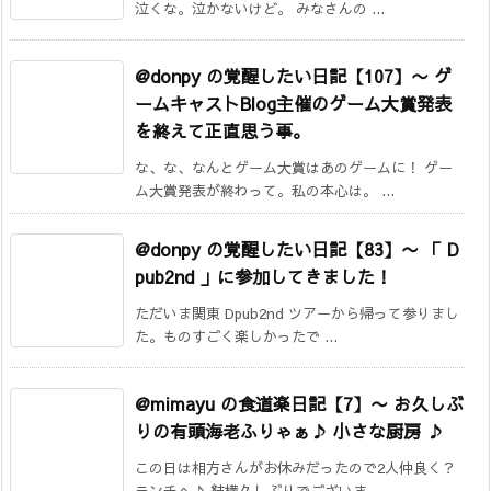
泣くな。泣かないけど。 みなさんの ...
@donpy の覚醒したい日記【107】
〜 ゲ
ームキャストBlog主催のゲーム大賞発表
を終えて正直思う事。
な、な、なんとゲーム大賞はあのゲームに！ ゲー
ム大賞発表が終わって。私の本心は。 ...
@donpy の覚醒したい日記【83】
〜 「 D
pub2nd 」に参加してきました！
ただいま関東 Dpub2nd ツアーから帰って参りまし
た。ものすごく楽しかったで ...
@mimayu の食道楽日記【7】
〜 お久しぶ
りの有頭海老ふりゃぁ♪ 小さな厨房 ♪
この日は相方さんがお休みだったので2人仲良く？
ランチへ♪ 結構久しぶりでございま ...