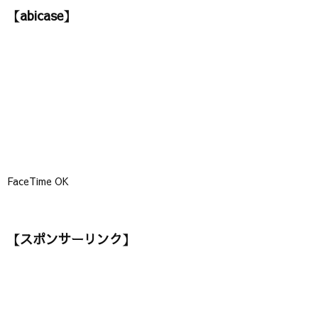
ゴ
【abicase】
リ
ー
】
FaceTime OK
【スポンサーリンク】