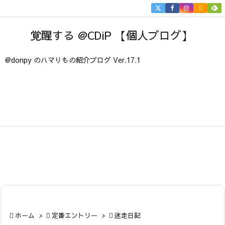


メニュ
覚醒する @CDiP 【個人ブログ】

サイド
@donpy のハマりもの紹介ブログ Ver.17.1

前へ

次へ

検索

ホーム
>

定番エントリー
>

迷走日記