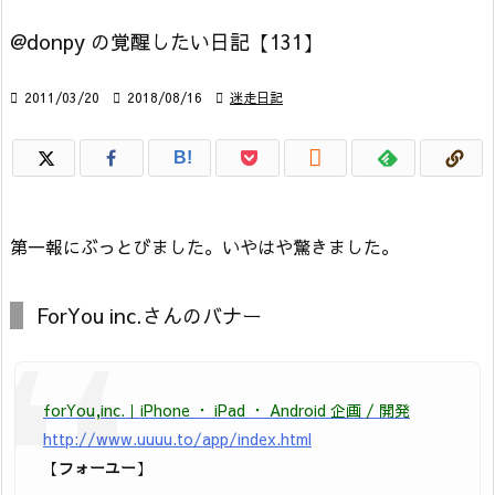
@donpy の覚醒したい日記【131】

2011/03/20

2018/08/16

迷走日記

B!
第一報にぶっとびました。いやはや驚きました。
ForYou inc.さんのバナー
forYou,inc.｜iPhone ・ iPad ・ Android 企画 / 開発
http://www.uuuu.to/app/index.html
【
フォーユー
】