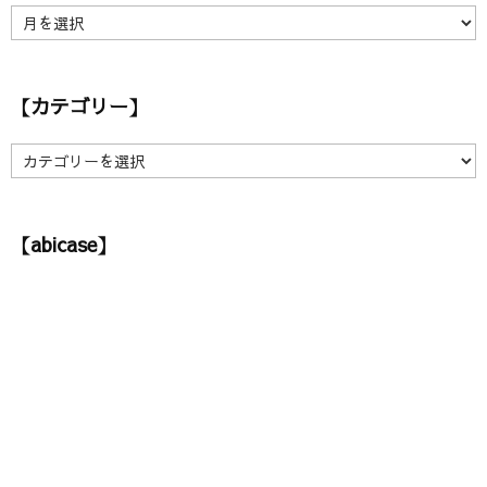
【
ア
ー
カ
【カテゴリー】
イ
ブ
】
【
カ
テ
ゴ
【abicase】
リ
ー
】