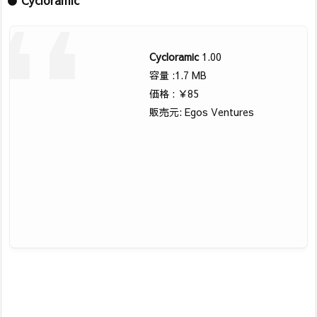
●
Cycloramic
Cycloramic
1.00
容量 :1.7 MB
価格 : ￥85
販売元: Egos Ventures