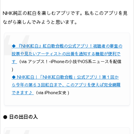
NHK純正の紅白を楽しむアプリです。私もこのアプリを見
ながら楽しんでみようと思います。
◆ 『NHK紅白』紅白歌合戦の公式アプリ！視聴者の審査の
投票や見たいアーティストの出番を通知する機能が便利で
す
（via アップス！-iPhoneの小技やiOS系ニュースを配信
)
◆ NHK紅白｜「NHK紅白歌合戦」公式アプリ！第１回か
ら今年の第６３回紅白まで、このアプリを使えば完全網羅
できます♪
（via iPhone女史 )
●
日の出日の入