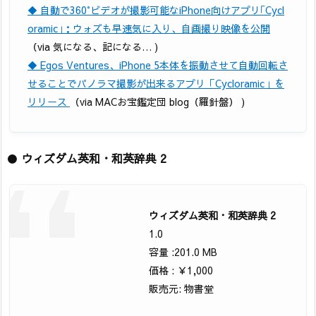
◆ 自動で360°ビデオが撮影可能なiPhone向けアプリ｢Cycl
oramic｣：ウォズも早速気に入り、自画撮り映像を公開
（via 気になる、記になる… )
◆ Egos Ventures、iPhone 5本体を振動させて自動回転さ
せることでパノラマ撮影が出来るアプリ「Cycloramic」を
リリース
（via MACお宝鑑定団 blog（羅針盤） )
●
ウィズダム英和・和英辞典 2
ウィズダム英和・和英辞典 2
1.0
容量 :201.0 MB
価格 : ￥1,000
販売元: 物書堂