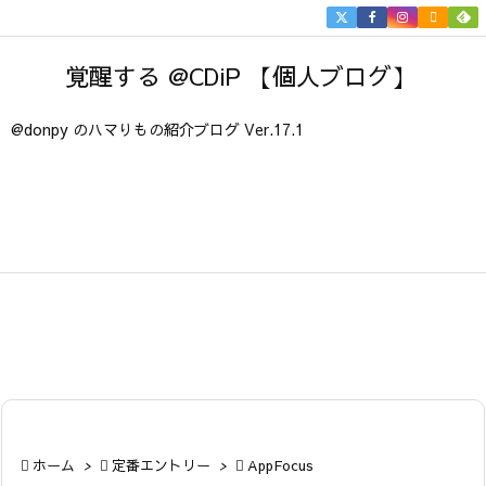


メニュ
覚醒する @CDiP 【個人ブログ】

サイド
@donpy のハマりもの紹介ブログ Ver.17.1

前へ

次へ

検索

ホーム
>

定番エントリー
>

AppFocus