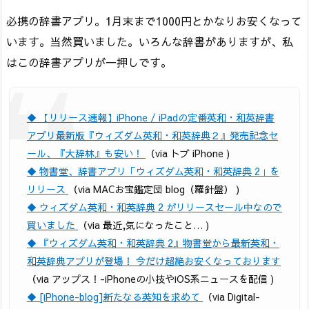
必携の辞書アプリ。1月末まで1000円とかなりお安くなって
います。当然買いました。いろんな辞書がありますが、私
はこの辞書アプリが一押しです。
◆ 【リリース速報】iPhone / iPadの定番英和・和英辞書
アプリ最新版『ウィズダム英和・和英辞典２』発売記念セ
ール、『大辞林』も安い！
（via トブ iPhone )
◆ 物書堂、辞書アプリ「ウィズダム英和・和英辞典 2」を
リリース
（via MACお宝鑑定団 blog（羅針盤） )
◆ ウィズダム英和・和英辞典 2 がリリースセール中なので
買いました
（via 最近,気になったこと… )
◆ 『ウィズダム英和・和英辞典 2』物書堂から最新英和・
和英辞典アプリが登場！ 今だけ超絶お安くなっております
（via アップス！-iPhoneの小技やiOS系ニュースを配信 )
◆ [iPhone-blog]新たなる英知を求めて
（via Digital-