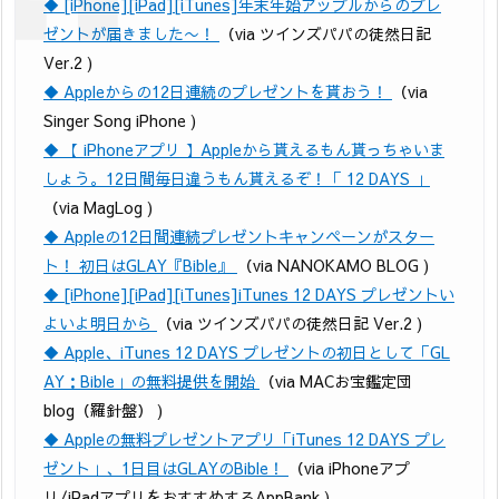
◆ [iPhone][iPad][iTunes]年末年始アップルからのプレ
ゼントが届きました〜！
（via ツインズパパの徒然日記
Ver.2 )
◆ Appleからの12日連続のプレゼントを貰おう！
（via
Singer Song iPhone )
◆ 【 iPhoneアプリ 】Appleから貰えるもん貰っちゃいま
しょう。12日間毎日違うもん貰えるぞ！「 12 DAYS 」
（via MagLog )
◆ Appleの12日間連続プレゼントキャンペーンがスター
ト！ 初日はGLAY『Bible』
（via NANOKAMO BLOG )
◆ [iPhone][iPad][iTunes]iTunes 12 DAYS プレゼントい
よいよ明日から
（via ツインズパパの徒然日記 Ver.2 )
◆ Apple、iTunes 12 DAYS プレゼントの初日として「GL
AY：Bible」の無料提供を開始
（via MACお宝鑑定団
blog（羅針盤） )
◆ Appleの無料プレゼントアプリ「iTunes 12 DAYS プレ
ゼント」、1日目はGLAYのBible！
（via iPhoneアプ
リ/iPadアプリをおすすめするAppBank )