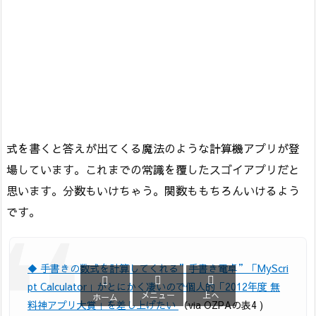
式を書くと答えが出てくる魔法のような計算機アプリが登
場しています。これまでの常識を覆したスゴイアプリだと
思います。分数もいけちゃう。関数ももちろんいけるよう
です。
◆ 手書きの数式を計算してくれる”手書き電卓”「MyScri



pt Calculator」がとにかく凄いので個人的「2012年度 無
メニュー
上へ
ホーム
料神アプリ大賞」を差し上げたい
（via OZPAの表4 )