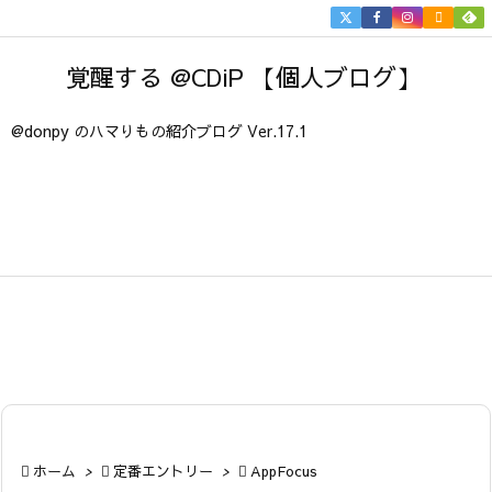


メニュ
覚醒する @CDiP 【個人ブログ】

サイド
@donpy のハマりもの紹介ブログ Ver.17.1

前へ

次へ

検索

ホーム
>

定番エントリー
>

AppFocus