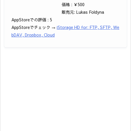
価格 : ￥500
販売元: Lukas Foldyna
AppStoreでの評価 : 5
AppStoreでチェック →
iStorage HD for: FTP, SFTP, We
bDAV, Dropbox, Cloud