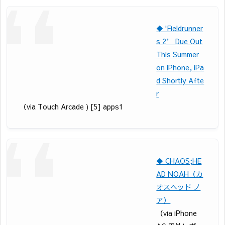
◆ 'Fieldrunner
s 2’ Due Out
This Summer
on iPhone, iPa
d Shortly Afte
r
（via Touch Arcade ) [5] apps1
◆ CHAOS;HE
AD NOAH（カ
オスヘッド ノ
ア）
（via iPhone