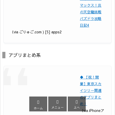
マックス！炎
の天空龍挑戦
パズドラ攻略
日記4
（via ごりゅご.com ) [5] apps2
アプリまとめ系
◆ 【祝！開
業】東京スカ
イツリー関連
のアプリまと



め！
メニュー
上へ
ホーム
（via iPhoneア