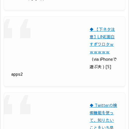
◆ 【下ネタ注
意】LINE面白
すぎワロタｗ
ｗｗｗｗｗ
（via iPhoneで
遊ぶ夫 ) [5]
apps2
◆ Twitterの検
索機能を使っ
て、知りたい
ことをいち早