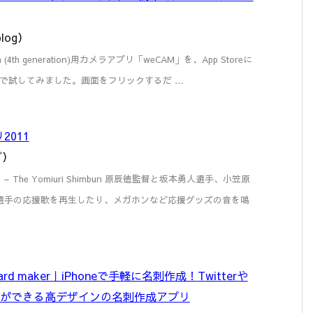
log）
uch (4th generation)用カメラアプリ「weCAM」を、App Storeに
で試してみました。画面をフリックするだ …
011
グ）
 The Yomiuri Shimbun 原辰徳監督と坂本勇人選手、小笠原
選手の応援歌を再生したり、メガホンなど応援グッズの音を鳴
ss card maker｜iPhoneで手軽に名刺作成！Twitterや
刺交換ができる高デザインの名刺作成アプリ