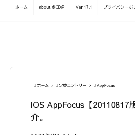
ホーム
about @CDiP
Ver 17.1
プライバシーポ

ホーム
>

定番エントリー
>

AppFocus
iOS AppFocus【2011
介。