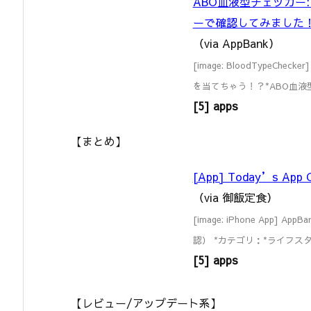
ABO血液型チェッカー:
ーで確認してみました
（via AppBank）
[image: BloodTypeChec
を当てちゃう！？*ABO血液
[5] apps
【まとめ】
[App] Today’s App C
（via 御飯定食）
[image: iPhone App] A
認） *カテゴリ：*ライフスタイ
[5] apps
【レビュー/アップデート系】