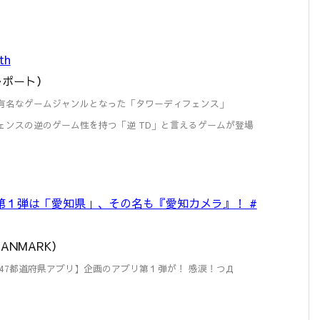
th
番外レポート）
uch で一躍有名なゲームジャンルとなった「タワーディフェンス」
フェンスの逆のゲーム性を持つ「逆 TD」と言えるゲームが登場
第１弾は「愛知県」、その名も『愛知カメラ』！ #
r DANMARK）
47都道府県アプリ】企画のアプリ第１弾が！ 感涙！つД