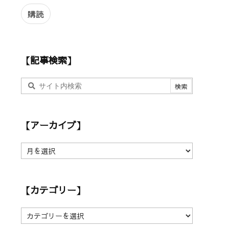
ル
ア
購読
ド
レ
ス
【記事検索】
【アーカイブ】
【
ア
ー
カ
【カテゴリー】
イ
ブ
】
【
カ