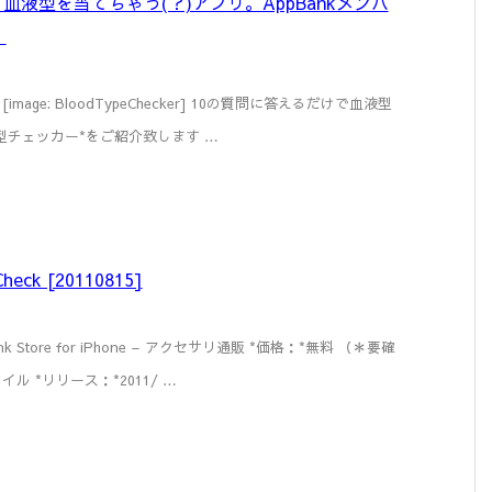
 血液型を当てちゃう(？)アプリ。AppBankメンバ
！
ker] [image: BloodTypeChecker] 10の質問に答えるだけで血液型
型チェッカー*をご紹介致します …
heck [20110815]
ppBank Store for iPhone – アクセサリ通販 *価格：*無料 （＊要確
ル *リリース：*2011/ …