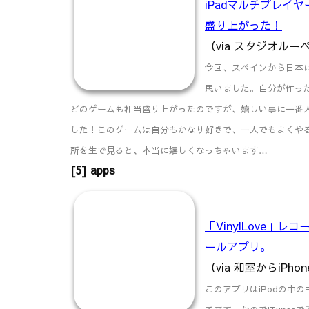
iPadマルチプレイヤ
盛り上がった！
（via スタジオル
今回、スペインから日本
思いました。自分が作っ
どのゲームも相当盛り上がったのですが、嬉しい事に一番
した！このゲームは自分もかなり好きで、一人でもよくや
所を生で見ると、本当に嬉しくなっちゃいます…
[5] apps
「VinylLove」
ールアプリ。
（via 和室からiPho
このアプリはiPodの中