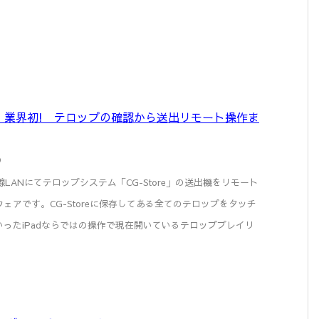
ote – 業界初! テロップの確認から送出リモート操作ま
室）
eは、無線LANにてテロップシステム「CG-Store」の送出機をリモート
ェアです。CG-Storeに保存してある全てのテロップをタッチ
ったiPadならではの操作で現在開いているテロッププレイリ