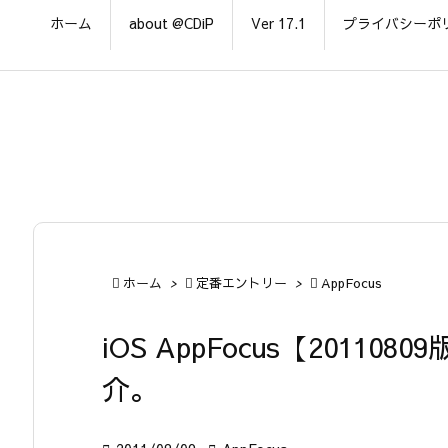
ホーム
about @CDiP
Ver 17.1
プライバシーポ

ホーム
>

定番エントリー
>

AppFocus
iOS AppFocus【2011
介。