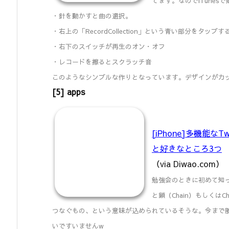
てます。なのでiTune
・針を動かすと曲の選択。
・右上の「RecordCollection」という青い部分をタッ
・右下のスイッチが再生のオン・オフ
・レコードを擦るとスクラッチ音
このようなシンプルな作りとなっています。デザインがカ
[5] apps
[iPhone]多機能な
と好きなところ3つ
（via Diwao.com）
勉強会のときに初めて知った
と鎖（Chain）もしくは
つなぐもの、という意味が込められているそうな。今まで
いですいませんw