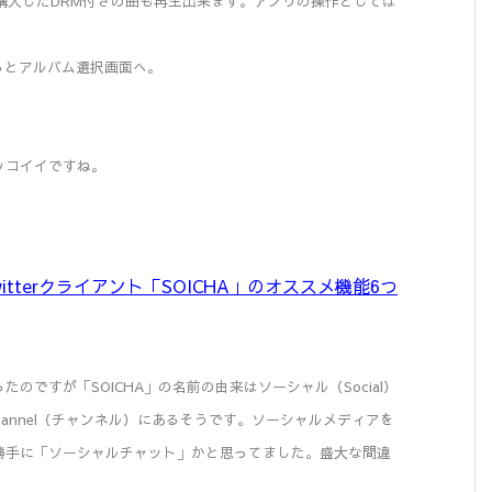
sで購入したDRM付きの曲も再生出来ます。アプリの操作としては
プするとアルバム選択画面へ。
ッコイイですね。
Twitterクライアント「SOICHA」のオススメ機能6つ
のですが「SOICHA」の名前の由来はソーシャル（Social）
Channel（チャンネル）にあるそうです。ソーシャルメディアを
勝手に「ソーシャルチャット」かと思ってました。盛大な間違