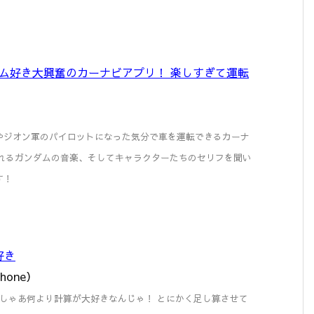
ダム好き大興奮のカーナビアプリ！ 楽しすぎて運転
やジオン軍のパイロットになった気分で車を運転できるカーナ
ら流れるガンダムの音楽、そしてキャラクターたちのセリフを聞い
す！
好き
iPhone）
shimov わしゃあ何より計算が大好きなんじゃ！ とにかく足し算させて