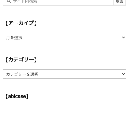
【アーカイブ】
【
ア
ー
カ
【カテゴリー】
イ
ブ
】
【
カ
テ
ゴ
【abicase】
リ
ー
】