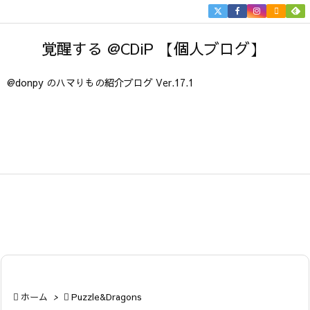


メニュ
覚醒する @CDiP 【個人ブログ】

サイド
@donpy のハマりもの紹介ブログ Ver.17.1

前へ

次へ

検索

ホーム
>

Puzzle&Dragons