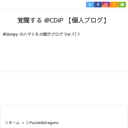


メニュ
覚醒する @CDiP 【個人ブログ】

サイド
@donpy のハマりもの紹介ブログ Ver.17.1

前へ

次へ

検索

ホーム
>

Puzzle&Dragons