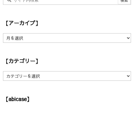
【アーカイブ】
【
ア
ー
カ
【カテゴリー】
イ
ブ
】
【
カ
テ
ゴ
【abicase】
リ
ー
】