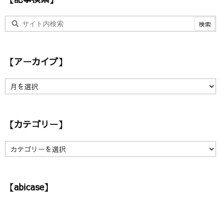
【アーカイブ】
【
ア
ー
カ
【カテゴリー】
イ
ブ
】
【
カ
テ
ゴ
【abicase】
リ
ー
】