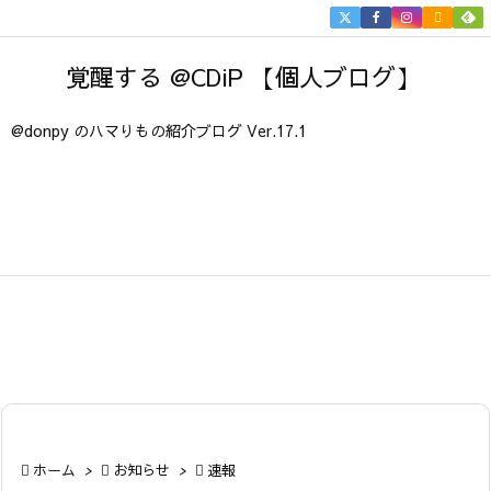


メニュ
覚醒する @CDiP 【個人ブログ】

サイド
@donpy のハマりもの紹介ブログ Ver.17.1

前へ

次へ

検索

ホーム
>

お知らせ
>

速報