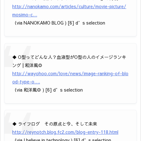
http://nanokamo.com/articles/culture/movie-picture/
mosimo-c…
（via NANOKAMO BLOG ) [6] d’s selection
◆ O型ってどんな人？血液型がO型の人のイメージランキ
ング | 和洋風◎
http://wayohoo.com/love/news/image-ranking-of-blo
od-type-o….
（via 和洋風◎ ) [6] d’s selection
◆ ライフログ その原点と今、そして未来
http://reynotch.blog.fc2.com/blog-entry-118.html
（via I believe in technology ) [6] d’s selection