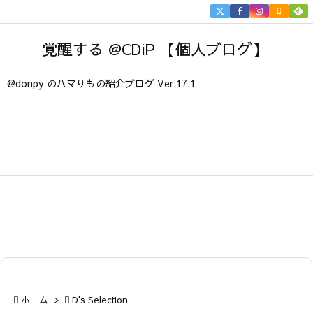


メニュ
覚醒する @CDiP 【個人ブログ】

サイド
@donpy のハマりもの紹介ブログ Ver.17.1

前へ

次へ

検索

ホーム
>

D's Selection